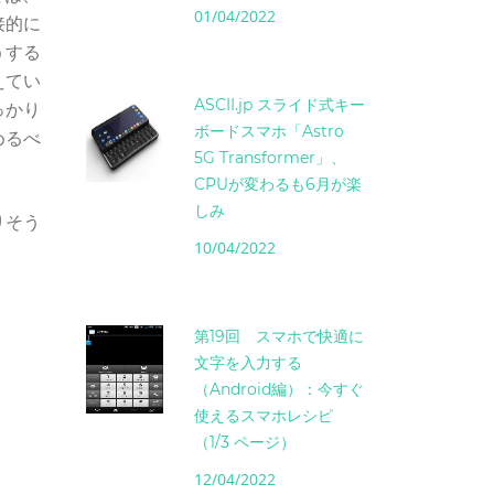
01/04/2022
接的に
うする
えてい
ASCII.jp スライド式キー
っかり
ボードスマホ「Astro
めるべ
5G Transformer」、
CPUが変わるも6月が楽
しみ
りそう
10/04/2022
第19回 スマホで快適に
文字を入力する
（Android編）：今すぐ
使えるスマホレシピ
（1/3 ページ）
12/04/2022