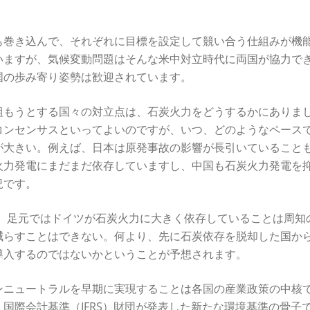
も巻き込んで、それぞれに目標を設定して競い合う仕組みが機
いますが、気候変動問題はそんな米中対立時代に両国が協力で
国の歩み寄り姿勢は歓迎されています。
組もうとする国々の対立点は、石炭火力をどうするかにありま
コンセンサスといってよいのですが、いつ、どのようなペース
が大きい。例えば、日本は原発事故の影響が長引いていること
火力発電にまだまだ依存していますし、中国も石炭火力発電を
況です。
も、足元ではドイツが石炭火力に大きく依存していることは周知
減らすことはできない。何より、先に石炭依存を脱却した国か
導入するのではないかということが予想されます。
ンニュートラルを早期に実現することは各国の産業政策の中核
国際会計基準（IFRS）財団が発表した新たな環境基準の骨子