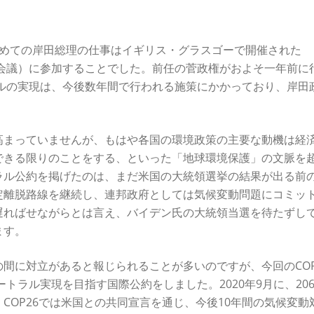
じめての岸田総理の仕事はイギリス・グラスゴーで開催された
約国会議）に参加することでした。前任の菅政権がおよそ一年前に
ラルの実現は、今後数年間で行われる施策にかかっており、岸田
高まっていませんが、もはや各国の環境政策の主要な動機は経
できる限りのことをする、といった「地球環境保護」の文脈を
ラル公約を掲げたのは、まだ米国の大統領選挙の結果が出る前
定離脱路線を継続し、連邦政府としては気候変動問題にコミッ
遅ればせながらとは言え、バイデン氏の大統領当選を待たずし
ます。
間に対立があると報じられることが多いのですが、今回のCOP
ートラル実現を目指す国際公約をしました。2020年9月に、206
COP26では米国との共同宣言を通じ、今後10年間の気候変動