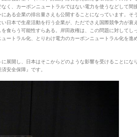
でなく、カーボンニュートラルではない電力を使うなどして間
ンにある企業の排出量さえも公開することになっています。そ
ない日本で生産活動を行う企業が、ただでさえ国際競争力が衰
しを食らう可能性すらある。岸田政権は、この問題に対してし
ニュートラル化、とりわけ電力のカーボンニュートラル化を進
うに展開し、日本はそこからどのような影響を受けることにな
経済安全保障』です。