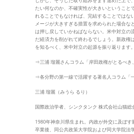
しかし、そうした取り組みをまず進めた上で
たい何なのか、不確実性が大きいということ
れることでもなければ、完結することではな
メージが大きすぎる措置を求められた場合な
は押し戻していかねばならない。米中対立の
だ経済力を削がれて終わるでしょう。新政権
を知るべく、米中対立の起源を振り返ります
⇒三浦 瑠麗さんコラム「岸田政権がとるべき
⇒各分野の第一線で活躍する著名人コラム「
三浦 瑠麗（みうら るり）
国際政治学者、シンクタンク 株式会社山猫総
1980年神奈川県生まれ。内政が外交に及ぼ
卒業後、同公共政策大学院および同大学院法