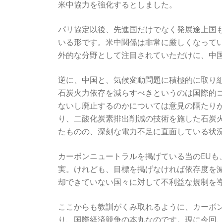
米中協力を強化するとしました。
パリ協定以後、先進国だけでなく発展途上国
いる形です。米中関係は非常に厳しくなって
外的な分野として注目されていただけに、中
逆に、中国と、気候変動問題に積極的に取り
石炭火力依存を減らすべきというのは国際的
ないし廃止するのかについては意見の隔たり
り、二酸化炭素排出削減の技術を施した石炭
たものの、深刻な電力不足に直面している状
カーボンニュートラルを掲げている当のEU
実。けれども、目標を掲げなければ依存度を
却できていない国々に対して不利益な規制を
ここからも教訓がくみ取れるように、カーボ
り、国際経済競争の本丸なのです。現に今回、