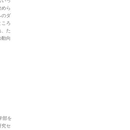
はいっ
決めら
へのダ
ところ
れ、た
の動向
学部を
研究セ