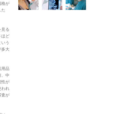
価格が
した
を見る
さほど
という
が多大
汎用品
後、中
能性が
使われ
審査が