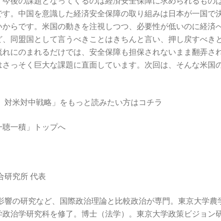
、今後の課題となってくるのは経済安全保障に求められるもの
です。中国を意識した経済安全保障の取り組みは日本が一国で
いからです。米国の動きを注視しつつ、必要性が低いのに経済
ど、同盟国として言うべきことはきちんと言い、押し戻すべき
流れにのまれるだけでは、安全保障も担保されないまま翻弄さ
はさっそく巨大な課題に直面しています。次回は、そんな米国
。
、対米対中戦略」をもっと読みたい方はコチラ
一聴一積」トップへ
合研究所 代表
す影響の研究など、国際政治理論と比較政治が専門。東京大学農
学政治学研究科を修了。博士（法学）。東京大学政策ビジョン