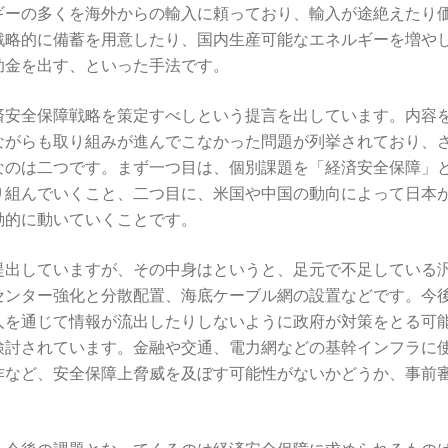
ギーの多くを海外からの輸入に頼っており、輸入が途絶えたり
戦略的に備蓄を用意したり、国内生産可能なエネルギーを増や
助金を出す、といった手法です。
済安全保障戦略を策定すべしという提言を出しています。内容
ながらも取り組みが進んでこなかった問題が列挙されており、
なのは二つです。まず一つ目は、個別課題を「経済安全保障」
り組んでいくこと、二つ目に、米国や中国の動向によって日本
動的に動いていくことです。
提出していますが、その中身はというと、足元で不足している
センター強化と分散配置、海底ケーブル網の設置などです。今
人を通じて情報が流出したりしないように政府が対策をとる可
検討されています。金融や交通、電力網などの基幹インフラに
作など、安全保障上脅威を及ぼす可能性がないかどうか、事前