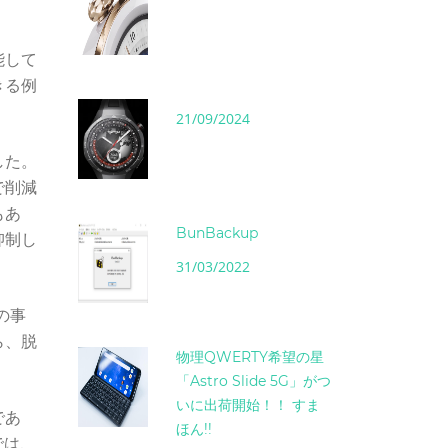
能して
きる例
21/09/2024
した。
で削減
もあ
BunBackup
抑制し
31/03/2022
の事
ら、脱
物理QWERTY希望の星
「Astro Slide 5G」がつ
いに出荷開始！！ すま
であ
ほん!!
では、