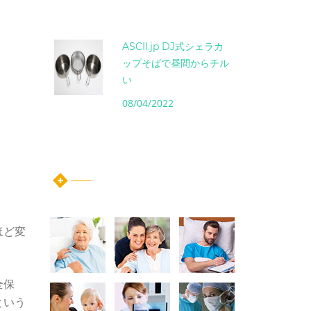
ASCII.jp DJ式シェラカ
ップそばで昼間からチル
い
08/04/2022
instagram post
ほど変
全保
という