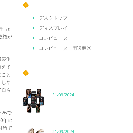
デスクトップ
ディスプレイ
行った
政権が
コンピューター
コンピューター周辺機器
済競争
ホット記事
超えて
のこと
トしな
て自ら
21/09/2024
26で
0年の
対策で
21/09/2024