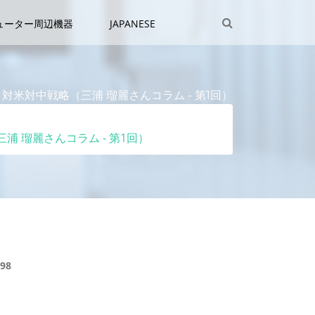
ューター周辺機器
JAPANESE
米対中戦略（三浦 瑠麗さんコラム - 第1回）
 瑠麗さんコラム - 第1回）
98
戦略
カテゴリー