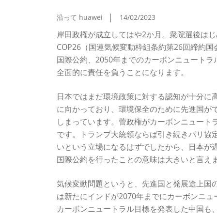
（三浦 瑠麗さんコラム - 第1回）
沿って huawei
14/02/2023
岸田政権が成立してはや2か月。衆院選後は
COP26（国連気候変動枠組条約第26回締
国際公約、2050年までのカーボンニュート
全面的に責任を負うことになります。
日本ではまだ環境政策に対する認知が十分に
に向かっており、環境保全のために先進国が
しまっています。菅政権がカーボンニュート
です。トランプ大統領ならば引き続きパリ協
いという立場になるはずでしたから、日本が
国際公約を行ったことの意味は大きいと言え
気候変動問題というと、先進国と発展途上国の
は新たにインドが2070年までにカーボンニュ
カーボンニュートラル目標を発表した中国も、