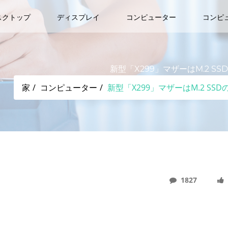
スクトップ
ディスプレイ
コンピューター
コンピ
新型「X299」マザーはM.2 SS
家
コンピューター
新型「X299」マザーはM.2 SSD
1827
強化、美しく光るGTX 1080 Tiも展示