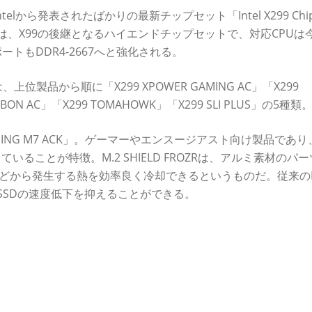
から発表されたばかりの最新チップセット「Intel X299 Chip
99は、X99の後継となるハイエンドチップセットで、対応CPUは
リサポートもDDR4-2667へと強化される。
位製品から順に「X299 XPOWER GAMING AC」「X299
ARBON AC」「X299 TOMAHOWK」「X299 SLI PLUS」の5種類
MING M7 ACK」。ゲーマーやエンスージアスト向け製品であ
搭載していることが特徴。M.2 SHIELD FROZRは、アルミ素材のパ
などから発生する熱を効率良く冷却できるというものだ。従来のM
るSSDの速度低下を抑えることができる。