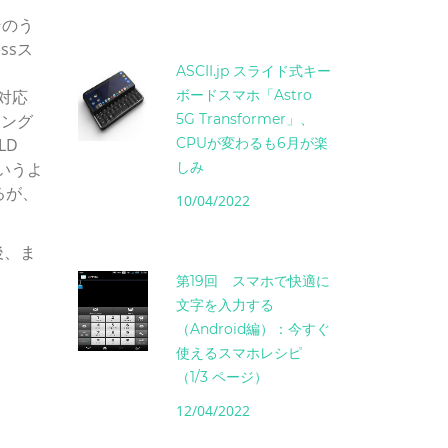
そのう
essス
ASCII.jp スライド式キー
非対応
ボードスマホ「Astro
ミング
5G Transformer」、
LD
CPUが変わるも6月が楽
というよ
しみ
るが、
10/04/2022
後、ま
第19回 スマホで快適に
文字を入力する
（Android編）：今すぐ
使えるスマホレシピ
（1/3 ページ）
12/04/2022