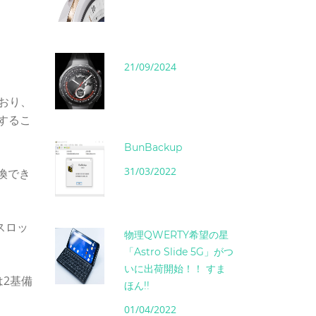
21/09/2024
ており、
着するこ
BunBackup
31/03/2022
交換でき
スロッ
物理QWERTY希望の星
「Astro Slide 5G」がつ
いに出荷開始！！ すま
は2基備
ほん!!
01/04/2022