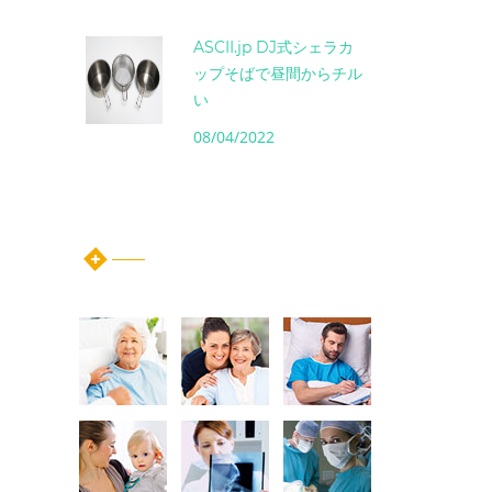
ASCII.jp DJ式シェラカ
ップそばで昼間からチル
い
08/04/2022
instagram post