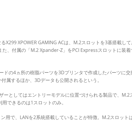
299 XPOWER GAMING ACは、M.2スロットを3基搭載し
また、付属の「M.2 Xpander-Z」をPCI Expressスロットに装
は、マザーボードの4ヵ所の樹脂パーツを3Dプリンタで作成したパーツに
付属するほか、3Dデータも公開されるという。
ミングマザーとしてはエントリーモデルに位置づけられる製品で、M.2
ZRを利用できるのは1スロットのみ。
テーション用で、LANを2系統搭載していることが特徴。M.2スロット