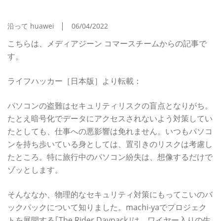
ックパックを試してみた！
沿って huawei
06/04/2022
こちらは、メディアジーン コマースチームからの記事で
す。
ライフハッカー［日本版］より転載：
パソコンの盗難はセキュリティリスクの盲点となりがち。
たとえ暗号化でデータにアクセスされないよう対策してい
たとしても、仕事への悪影響は免れません。いつもパソコ
ンを持ち歩いている身としては、置引きのリスクは考慮し
たところ。特に旅行中のパソコン紛失は、想像するだけで
ゾッとします。
そんななか、物理的なセキュリティ対策にもってこいのバ
ックパックについて知りました。machi-yaでプロジェク
トを展開する｢The Rider Daypack｣は、ワイヤー入りの生