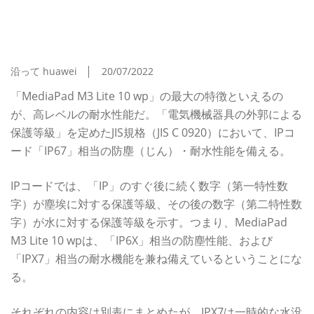
地デジに耐水！ 進化したAVタブレット
「HUAWEI MediaPad M3 Lite 10 Wp」徹底レビ
ュー（1/2 ページ）
沿って huawei
20/07/2022
「MediaPad M3 Lite 10 wp」の最大の特徴といえるの
が、高レベルの耐水性能だ。「電気機械器具の外郭による
保護等級」を定めたJIS規格（JIS C 0920）において、IPコ
ード「IP67」相当の防塵（じん）・耐水性能を備える。
IPコードでは、「IP」のすぐ後に続く数字（第一特性数
字）が塵埃に対する保護等級、その後の数字（第二特性数
字）が水に対する保護等級を示す。つまり、MediaPad
M3 Lite 10 wpは、「IP6X」相当の防塵性能、および
「IPX7」相当の耐水機能を兼ね備えているということにな
る。
それぞれの内容は別表にまとめたが、IPX7は一時的な水没