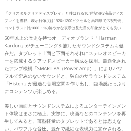
「クリスタルクリアディスプレイ」と呼ばれる10.1型のIPS液晶ディス
プレイを搭載。表示解像度は1920×1200ピクセルと高精細で広視野角、
コントラスト比1000：1の鮮やかな表示は見た目の印象がとても良い
60年以上の歴史を持つオーディオブランド「Harman
Kardon」がチューニングを施したサウンドシステムも健
在だ。タブレット上面と下面それぞれにステレオスピーカ
ーを搭載するクアッドスピーカー構成を採用。最適化され
たアンプ機構「SMART PA（Power Amp）」によりパワ
フルで歪みのないサウンドと、独自のサラウンドシステム
「Histen」が最適な音場空間を作り出し、臨場感たっぷり
にコンテンツが楽しめる。
美しい画面とサウンドシステムによるエンターテインメン
ト体験はまさに極上。実際に、映画などのコンテンツを再
生してみると、薄型軽量のタブレットであるとは思えな
い、パワフルな音圧、豊かで繊細な表現力に驚かされる。