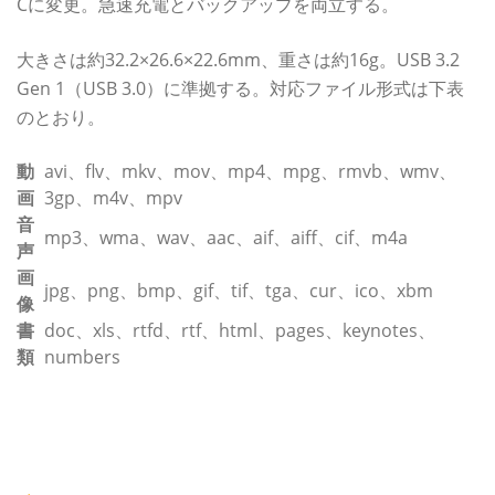
Cに変更。急速充電とバックアップを両立する。
大きさは約32.2×26.6×22.6mm、重さは約16g。USB 3.2
Gen 1（USB 3.0）に準拠する。対応ファイル形式は下表
のとおり。
動
avi、flv、mkv、mov、mp4、mpg、rmvb、wmv、
画
3gp、m4v、mpv
音
mp3、wma、wav、aac、aif、aiff、cif、m4a
声
画
jpg、png、bmp、gif、tif、tga、cur、ico、xbm
像
書
doc、xls、rtfd、rtf、html、pages、keynotes、
類
numbers
カテゴリー