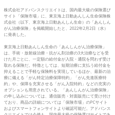
2月2日（水）発表
株式会社アドバンスクリエイトは、国内最大級の保険選び
サイト「保険市場」に、東京海上日動あんしん生命保険株
式会社（以下、東京海上日動あんしん生命）の「あんしん
がん治療保険」を掲載開始したと、2022年2月2日（水）
に発表した。
入院・通院を問わず給付金が受け取れる
東京海上日動あんしん生命の「あんしんがん治療保険」
は、手術・放射線治療・抗がん剤治療の3大治療などを受
けた月ごとに、一定額の給付金が入院・通院を問わず受け
取れる保険だ。特徴としては、短期治療に支払う給付金を
抑えることで手軽な保険料を実現しているほか、最新の治
療に備える「がん特定治療保障特約」「がん先進医療特
約」や、保障を充実させる「がん入院特約」などの充実の
オプションも用意されている。「あんしんがん治療保険」
の申し込みについては、通信販売・対面販売にて受け付け
ており、商品の詳細については「保険市場」のPCサイト
およびスマートフォンサイトより確認可能だ。アドバンス
クリエイトでは今後も、国内最大級の保険選びサイトであ