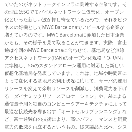
ていたのがネットワークインフラに関連する企業です。そ
の理由は5Gでモバイルネットワークに仮想化、オープン
化といった新しい波が押し寄せているためで、それをビジ
ネスの好機としてMWC Barcelonaでアピールする企業が
増えているのです。MWC Barcelonaに参加した日本企業
からも、その様子を見て取ることができます。実際、富士
通は今回のMWC Barcelonaに合わせて、基地局など無線
アクセスネットワーク(RAN)のオープン化規格「O-RAN」
に準拠し、5Gのスタンドアローン運用に対応した新しい
仮想化基地局を発表しています。これは、地域や時間帯に
よって変化する基地局の利用状況に応じて、サーバの運用
リソースを変えて余剰リソースを削減し、消費電力を下げ
る「ダイナミックリソースアロケーション」や、AIによる
通信量予測と独自のコンピュータアーキテクチャによって
最適な接続先を導き出す「オートセルリプランニング」な
ど、富士通独自の技術により、高いパフォーマンスと消費
電力の低減を両立するというもの。従来製品と比べ、シス