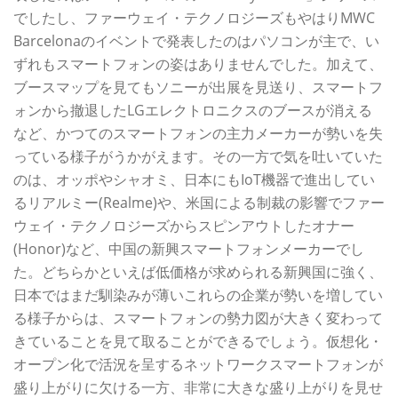
でしたし、ファーウェイ・テクノロジーズもやはりMWC
Barcelonaのイベントで発表したのはパソコンが主で、い
ずれもスマートフォンの姿はありませんでした。加えて、
ブースマップを見てもソニーが出展を見送り、スマートフ
ォンから撤退したLGエレクトロニクスのブースが消える
など、かつてのスマートフォンの主力メーカーが勢いを失
っている様子がうかがえます。その一方で気を吐いていた
のは、オッポやシャオミ、日本にもIoT機器で進出してい
るリアルミー(Realme)や、米国による制裁の影響でファー
ウェイ・テクノロジーズからスピンアウトしたオナー
(Honor)など、中国の新興スマートフォンメーカーでし
た。どちらかといえば低価格が求められる新興国に強く、
日本ではまだ馴染みが薄いこれらの企業が勢いを増してい
る様子からは、スマートフォンの勢力図が大きく変わって
きていることを見て取ることができるでしょう。仮想化・
オープン化で活況を呈するネットワークスマートフォンが
盛り上がりに欠ける一方、非常に大きな盛り上がりを見せ