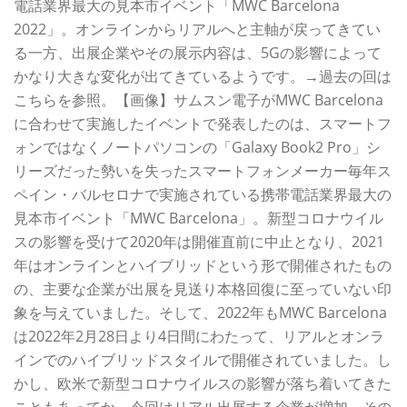
電話業界最大の見本市イベント「MWC Barcelona
2022」。オンラインからリアルへと主軸が戻ってきてい
る一方、出展企業やその展示内容は、5Gの影響によって
かなり大きな変化が出てきているようです。→過去の回は
こちらを参照。【画像】サムスン電子がMWC Barcelona
に合わせて実施したイベントで発表したのは、スマートフ
ォンではなくノートパソコンの「Galaxy Book2 Pro」シ
リーズだった勢いを失ったスマートフォンメーカー毎年ス
ペイン・バルセロナで実施されている携帯電話業界最大の
見本市イベント「MWC Barcelona」。新型コロナウイル
スの影響を受けて2020年は開催直前に中止となり、2021
年はオンラインとハイブリッドという形で開催されたもの
の、主要な企業が出展を見送り本格回復に至っていない印
象を与えていました。そして、2022年もMWC Barcelona
は2022年2月28日より4日間にわたって、リアルとオンラ
インでのハイブリッドスタイルで開催されていました。し
かし、欧米で新型コロナウイルスの影響が落ち着いてきた
こともあってか、今回はリアル出展する企業が増加。その