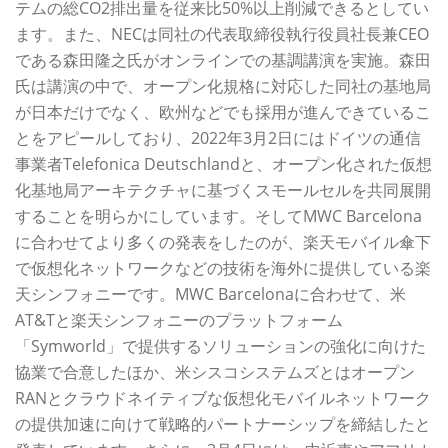
テムの総CO2排出量を従来比50%以上削減できるとしてい
ます。また、NECは同社の代表取締役執行役員社長兼CEO
である森田隆之氏がオンラインでの基調講演を実施。森田
氏は講演の中で、オープン化規格に対応した同社の基地局
が日本だけでなく、欧州などでも採用が進んできているこ
とをアピールしており、2022年3月2日にはドイツの通信
事業者Telefonica Deutschlandと、オープン化された仮想
化基地局アーキテクチャに基づくスモールセルを共同展開
することを明らかにしています。そしてMWC Barcelona
に合わせてより多くの発表をしたのが、楽天モバイル傘下
で仮想化ネットワークなどの技術を海外に提供している楽
天シンフォニーです。MWC Barcelonaに合わせて、米
AT&Tと楽天シンフォニーのプラットフォーム
「Symworld」で提供するソリューションの強化に向けた
協業で合意したほか、米シスコシステムズとはオープン
RANとクラウドネイティブな仮想化モバイルネットワーク
の提供加速に向けて戦略的パートナーシップを締結したと