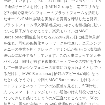
発表しています。さらに、3月4日には、中近東やアフリカ
で通信サービスを提供するMTN Groupと、南アフリカな
ど3カ国で楽天シンフォニーのプラットフォームを活用し
たオープンRANの試験を実施する覚書を締結したと発表。
プラットフォーム導入事業者拡大に向けても積極的に動い
ている様子がうかがえます。楽天モバイルはMWC
Barcelonaの開催直前となる2022年2月25日に経営陣刷新
を発表、同社の仮想化ネットワークを推進し、楽天シンフ
ォニーの事業を担うタレック・アミン氏が新たに代表取締
役CEOに就任するとしています。この人事によって楽天モ
バイルは、同社が有する仮想化ネットワークの技術を生か
して一層楽天シンフォニーの事業に力を入れようとしてい
るだけに、MWC Barcelonaは恰好のアピールの場になっ
たといえそうです。今回のMWC Barcelonaにおけるスマ
ートフォンとネットワークの温度差を見るに、5G時代に
入ってスマートフォンがモバイル通信のけん引役ではなく
なってきたと感じてしまうのが正直なところです。5Gの
普及が一層進む今後は、IoTや自動運転など企業向けビジ