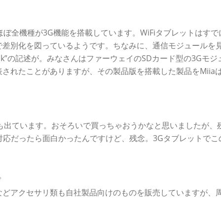
も、ほぼ全機種が3G機能を搭載しています。WiFiタブレットはす
で差別化を図っているようです。ちなみに、通信モジュールを
a Stick”の記述が。みなさんはファーウェイのSDカード型の3Gモ
されたことがありますが、その製品版を搭載した製品をMiia
も出ています。おそろいで買っちゃおうかなと思いましたが、
入って3G対応だったら面白かったんですけど、残念。3Gタブレットでこ
。
などアクセサリ類も自社製品向けのものを販売していますが、