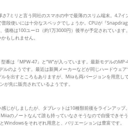
7)は厚さ7ミリと言う同社のスマホの中で最薄のスリム端末。4.7イ
段使いには十分なスペックでしょうか。CPUが『Snapdrag
、価格は100ユーロ（約1万3000円）後半が予定されています
いかもしれません。
、型番は『MPW-47』と“W”が入っています。最新モデルのMP-
にしたモデルのようです。最近は新興メーカーなどが同じハードウェア
種類のモデルを出すところもありますが、Miiaも両バージョンを用意し
ージョンが先に販売されているようです。
感じがしましたが、タブレットは10種類前後をラインアップ
Miiaのノートなんて誰も持っていなさそうなので自慢できそ
idとWindowsをそれぞれ用意と、バリエーションは豊富です。