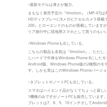
↑最新モデルは薄さが魅力。
まもなく発売予定の『Iimotion』（MP-4
HDディスプレーに8メガピクセルカメラ搭載で普
200』とローエンドのものが搭載していますが
リア旅行中に現地用スマホとして買うのもい
↑Windows Phoneも出している。
こちらの製品も名前は『Iimotion』。ただし
じハードで中身をWindows Phone 8
Android版、Windows Phone版の2
す。しかも実はこのWindows Phoneバ
↑タブレットやノートPCも出している。
スマホはハイエンド品がなくてちょっと寂しい
1機種のみですがノートPCも販売しています。
ブレットは7、8、9、10インチそしてAndor