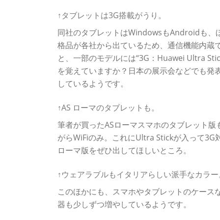
↑タブレットは3G搭載がうり。
同社のタブレットはWindowsもAndroid
格品が各社から出ているため、通信機能内蔵
と、一部のモデルには“3G：Huawei Ultr
を覚えていますか？日本の展示会などでも発表
しているようです。
↑AS ローマのタブレットも。
筆者が買ったASローマスマホのタブレット版
がらWiFiのみ。これにUltra Stickが
ローマ版をぜひ出してほしいところ。
↑ウェアラブルもイタリアらしい派手なカラー
このほかにも、スマホやタブレットのケース
器も少しずつ増やしているようです。