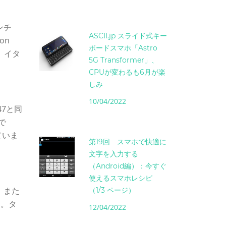
ンチ
ASCII.jp スライド式キー
on
ボードスマホ「Astro
。イタ
5G Transformer」、
CPUが変わるも6月が楽
しみ
10/04/2022
47と同
で
ていま
第19回 スマホで快適に
文字を入力する
（Android編）：今すぐ
使えるスマホレシピ
。また
（1/3 ページ）
う。タ
12/04/2022