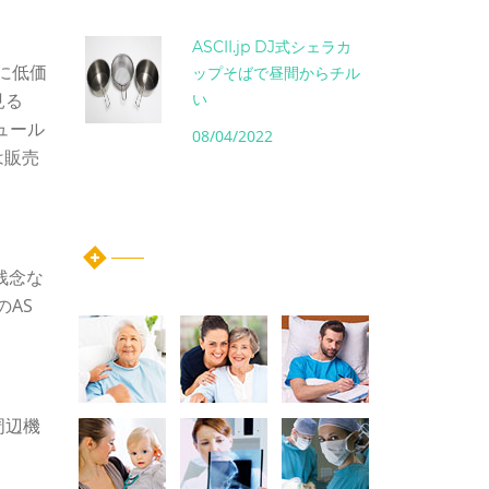
ASCII.jp DJ式シェラカ
でに低価
ップそばで昼間からチル
見る
い
ジュール
08/04/2022
は販売
instagram post
残念な
のAS
周辺機