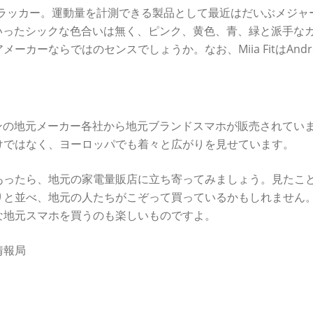
ィートラッカー。運動量を計測できる製品として最近はだいぶメジャ
といったシックな色合いは無く、ピンク、黄色、青、緑と派手な
カーならではのセンスでしょうか。なお、Miia FitはAndro
ペインの地元メーカー各社から地元ブランドスマホが販売されてい
けではなく、ヨーロッパでも着々と広がりを見せています。
あったら、地元の家電量販店に立ち寄ってみましょう。見たこ
りと並べ、地元の人たちがこぞって買っているかもしれません
な地元スマホを買うのも楽しいものですよ。
情報局