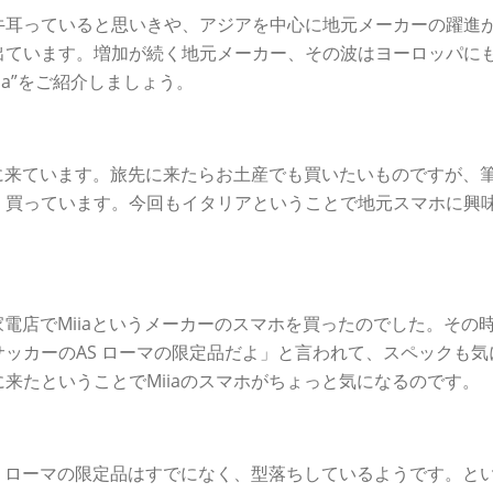
牛耳っていると思いきや、アジアを中心に地元メーカーの躍進
出ています。増加が続く地元メーカー、その波はヨーロッパに
ia”をご紹介しましょう。
ッパに来ています。旅先に来たらお土産でも買いたいものですが、
く買っています。今回もイタリアということで地元スマホに興
、家電店でMiiaというメーカーのスマホを買ったのでした。その
ッカーのAS ローマの限定品だよ」と言われて、スペックも気
来たということでMiiaのスマホがちょっと気になるのです。
AS ローマの限定品はすでになく、型落ちしているようです。と