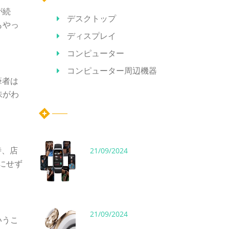
が続
デスクトップ
もやっ
ディスプレイ
コンピューター
コンピューター周辺機器
筆者は
味がわ
ホット記事
時、店
21/09/2024
にせず
21/09/2024
いうこ