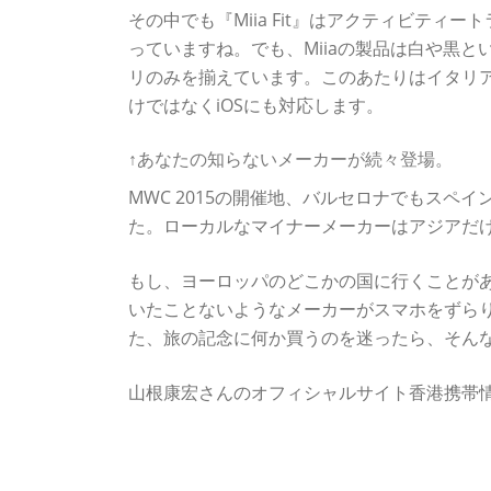
その中でも『Miia Fit』はアクティビテ
っていますね。でも、Miiaの製品は白や黒
リのみを揃えています。このあたりはイタリアメー
けではなくiOSにも対応します。
↑あなたの知らないメーカーが続々登場。
MWC 2015の開催地、バルセロナでもス
た。ローカルなマイナーメーカーはアジアだ
もし、ヨーロッパのどこかの国に行くことが
いたことないようなメーカーがスマホをずら
た、旅の記念に何か買うのを迷ったら、そん
山根康宏さんのオフィシャルサイト香港携帯