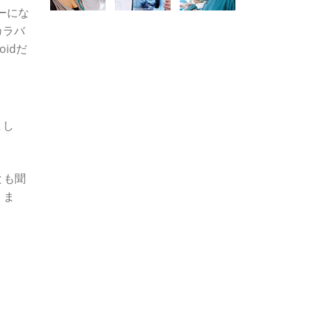
ーにな
カラバ
idだ
まし
とも聞
。ま