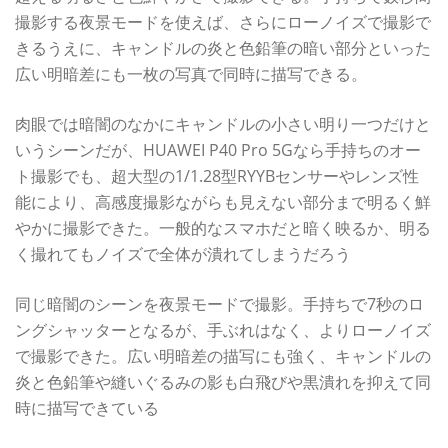
撮影する夜景モードを使えば、さらにローノイズで撮影で
きるうえに、キャンドルの炎と色鉛筆の暗い部分といった
広い明暗差にも一枚の写真で同時に描写できる。
肉眼では暗闇のなかにキャンドルの小さい明り一つだけと
いうシーンだが、HUAWEI P40 Pro 5Gなら手持ちのオー
ト撮影でも、超大型の1/1.28型RYYBセンサーやレンズ性
能により、高感度撮影ながらも見えない部分まで明るく鮮
やかに撮影できた。一般的なスマホだと暗く映るか、明る
く撮れてもノイズで全体が潰れてしまうだろう
同じ暗闇のシーンを夜景モードで撮影。手持ちで7秒のロ
ングシャッターとなるが、手ぶれはなく、よりローノイズ
で撮影できた。広い明暗差の描写にも強く、キャンドルの
炎と色鉛筆や縫いぐるみの影も白飛びや黒潰れを抑えて同
時に描写できている