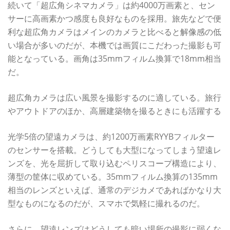
続いて「超広角シネマカメラ」は約4000万画素と、セン
サーに高画素かつ感度も良好なものを採用。旅先などで便
利な超広角カメラはメインのカメラと比べると解像感の低
い場合が多いのだが、本機では画質にこだわった撮影も可
能となっている。画角は35mmフィルム換算で18mm相当
だ。
超広角カメラは広い風景を撮影するのに適している。旅行
やアウトドアのほか、高層建築物を撮るときにも活躍する
光学5倍の望遠カメラは、約1200万画素RYYBフィルター
のセンサーを搭載。どうしても大型になってしまう望遠レ
ンズを、光を屈折して取り込むペリスコープ構造により、
薄型の筐体に収めている。35mmフィルム換算の135mm
相当のレンズといえば、通常のデジカメであればかなり大
型なものになるのだが、スマホで気軽に撮れるのだ。
さらに、望遠レンズはどうしても暗い場所の撮影に弱くな