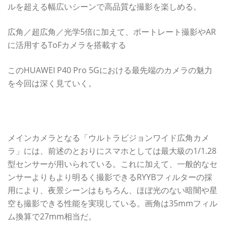
ルを超える幅広いシーンで高品質な撮影を楽しめる。
広角／超広角／光学5倍に加えて、ポートレート撮影やAR
に活用するToFカメラを搭載する
このHUAWEI P40 Pro 5Gにおける最先端のカメラの魅力
を今回は深く見ていく。
スマホ史上最大級の大型センサーを搭載超広角も望遠もす
べてがスゴい！
メインカメラとなる「ウルトラビジョンワイド広角カメ
ラ」には、前述のとおりにスマホとしては最大級の1/1.28
型センサーが用いられている。これに加えて、一般的なセ
ンサーよりもより明るく撮影できるRYYBフィルターの採
用により、夜景シーンはもちろん、ほぼ光のない暗闇や星
空も撮影できる性能を実現している。画角は35mmフィル
ム換算で27mm相当だ。