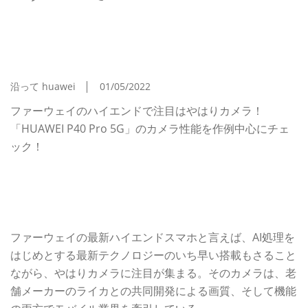
HUAWEI ファーウェイ「HUAWEI P40 Pro 5G」
に搭載のLeicaウルトラビジョンクアッドカメラの
性能を詳しくレビュー
沿って huawei
01/05/2022
ファーウェイのハイエンドで注目はやはりカメラ！
「HUAWEI P40 Pro 5G」のカメラ性能を作例中心にチェ
ック！
カメラスマホの代表格であるファーウェイ製ハイエンド機
今回の「Leicaウルトラビジョンクアッドカメラ」はここ
がスゴい！
ファーウェイの最新ハイエンドスマホと言えば、AI処理を
はじめとする最新テクノロジーのいち早い搭載もさること
ながら、やはりカメラに注目が集まる。そのカメラは、老
舗メーカーのライカとの共同開発による画質、そして機能