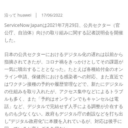
ー向けエコシステムで「自治体DX」支援を加速
沿って huawei
17/06/2022
ServiceNow Japanは2021年7月29日、公共セクター（官
公庁、自治体）向けの取り組みに関する記者説明会を開催
した。
日本の公共セクターにおけるデジタル化の遅れは以前から
指摘されてきたが、コロナ禍をきっかけとしてその課題が
一気に噴出することとなった。たとえば各種給付金のオン
ライン申請、保健所における感染者への対応、また直近で
はワクチン接種の予約や履歴管理などで、新たにデジタル
の仕組みを取り入れたが、アクセス集中などによるトラブ
ルも多く、また「予約はオンラインでもキャンセルは電
話」など、デジタルで完結せず人手による調整が介在する
ものも少なくない。政府もデジタル庁の創設などを打ち出
し“デジタル政府化”に本腰を入れているが、対応は後手に