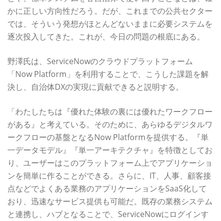
かに正しい方向性だろう。だが、これまでの公共セクター
では、そういう発想がほとんどないままに必要システムを
逐次投入してきた。これが、今日の問題の根底にある。
野澤氏は、ServiceNowのクラウドプラットフォーム
「Now Platform」を利用することで、こうした課題を解
決し、自治体DXの実現に貢献できると説明する。
「わたしたちは『優れた体験の裏には優れたワークフロー
がある』と考えている。そのために、あらゆるデジタルワ
ークフローの基盤となるNow Platformを提供する。『単
一データモデル』『単一アーキテクチャ』を特徴としてお
り、ユーザーはこのプラットフォーム上でアプリケーショ
ンを簡単に作ることができる。さらに、IT、人事、顧客接
点などでよくある業務のアプリケーションをSaaS化して
おり、迅速なサービス提供も可能だ。既存の業務システム
と連携し、ハブとなることで、ServiceNowにログインす