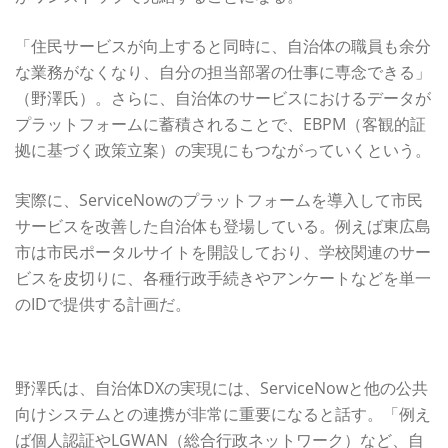
「住民サービスが向上すると同時に、自治体の職員も余分
な業務がなくなり、自分の担当部署の仕事に専念できる」
（野澤氏）。さらに、自治体のサービスにおけるデータが
プラットフォームに蓄積されることで、EBPM（客観的証
拠に基づく政策立案）の実現にもつながっていくという。
実際に、ServiceNowのプラットフォームを導入して市民
サービスを改善した自治体も登場している。例えば東広島
市は市民ポータルサイトを開設しており、学校関連のサー
ビスを皮切りに、各種行政手続きやアンケートなどを単一
のIDで提供する計画だ。
既存の行政向けベンダー製品とのパートナー連携を強化
野澤氏は、自治体DXの実現には、ServiceNowと他の公共
向けシステムとの連携が非常に重要になると話す。「例え
ば個人認証やLGWAN（総合行政ネットワーク）など、自