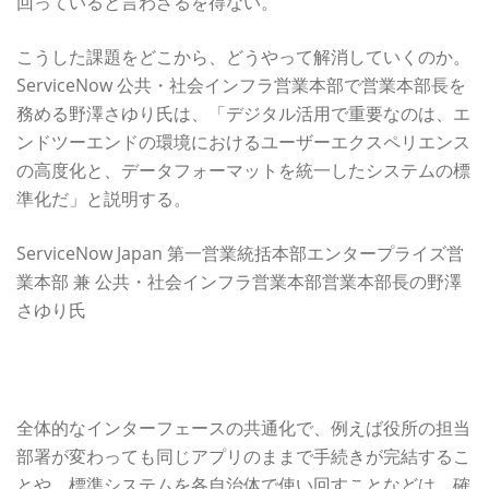
回っていると言わざるを得ない。
こうした課題をどこから、どうやって解消していくのか。
ServiceNow 公共・社会インフラ営業本部で営業本部長を
務める野澤さゆり氏は、「デジタル活用で重要なのは、エ
ンドツーエンドの環境におけるユーザーエクスペリエンス
の高度化と、データフォーマットを統一したシステムの標
準化だ」と説明する。
ServiceNow Japan 第一営業統括本部エンタープライズ営
業本部 兼 公共・社会インフラ営業本部営業本部長の野澤
さゆり氏
単一データモデル、単一アーキテクチャのNow Platform
を中心に据える
全体的なインターフェースの共通化で、例えば役所の担当
部署が変わっても同じアプリのままで手続きが完結するこ
とや、標準システムを各自治体で使い回すことなどは、確