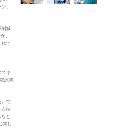
ラン」
量削減
ンか、
されて
のスキ
の電源関
た。で
を右端
スなど
に関し