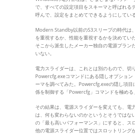
で、すべての設定項目をスキーマと呼ばれる
呼んで、設定をまとめてできるようにしてい
Modern Standby以前のS3スリープ
を重視するか、性能を重視するかを決めていた。こ
そこから派生したメーカー独自の電源プラン
いない。
電力スライダーは、これとは別のもので、切
Powercfg.exeコマンドにある隠しオプシ
ーマを調べてみた。Powercfg.exeの隠し
係を制御する「Powercfg」コマンドを極め
その結果は、電源スライダーを変えても、電
は、何も変わらないのかというとそうではな
の「最も高いパフォーマンス」にすると、ス
他の電源スライダー位置ではスロットリング