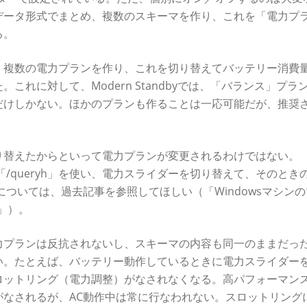
データ形式でまとめ、複数のスキーマを作り、これを「電力プ
る。
の時代は、複数の電力プランを作り、これを切り替えてバッテリー消費
れに対して、Modern Standbyでは、「バランス」プラ
だけしかない。ほかのプランも作ることは一応可能だが、推奨
り替えたからといって電力プランが変更されるわけではない。
ョン「/queryh」を使い、電力スライダーを切り替えて、そのとき
項目については、過去記事を参照してほしい（「Windowsマシン
る」）。
力プランは反抗されないし、スキーマの内容も同一のままだっ
い。たとえば、バッテリー動作しているときに電力スライダー
ロットリング（電力調整）がなされなくなる。高パフォーマン
がなされるが、AC動作中は常に行なわれない。スロットリング