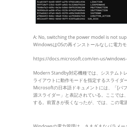
A: No, switching the power model is not 
WindowsはOSの再インストールなしに電
https://docs.microsoft.com/en-us/windows
Modern Standby対応機種では、シス
ライアウトに動作モードを指定するスライダーがある。
Microsoftの日本語ドキュメントには、「
源スライダー」と表記されている。ここでは
する。前置きが長くなったが、では、この電
電源スライダーの動作をPowercfgで調べた
Windowsの電力管理は、さまざまなパラ