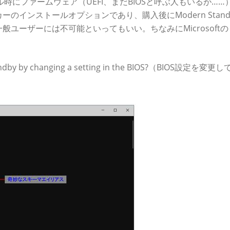
ンストール時にファームウェア（UEFI、まだBIOSと呼ぶ人もいるが……
インストールオプションであり、購入後にModern Stand
ユーザーには不可能といってもいい。ちなみにMicrosoft
Standby by changing a setting in the BIOS?（BIOS設定を変更