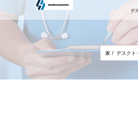
デ
家
デスクト
ASCII.jp Modern Standb
謎