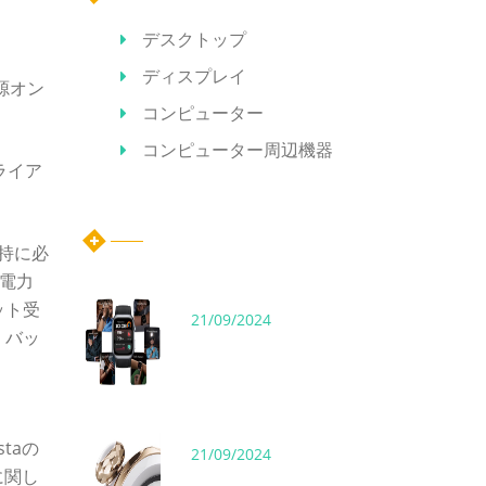
デスクトップ
ディスプレイ
電源オン
コンピューター
コンピューター周辺機器
ライア
ホット記事
維持に必
の電力
ット受
21/09/2024
、バッ
staの
21/09/2024
に関し