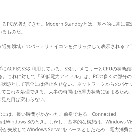
に対応したPCが増えている
対応するPCが増えてきた。Modern Standbyとは、基本的に常に
いるものだ。
ムトレー（通知領域）のバッテリアイコンをクリックして表示されるフ
リープにACPIのS3を利用している。S3は、メモリーとCPUの状態
る。これに対して「S0低電力アイドル」は、PCの多くの部分
ル状態として完全には停止させない。ネットワークからのパケ
してこれを処理できる。大半の時間は低電力状態に留まるため
は見た目は変わらない。
現するのには、長い時間がかかった。前身である「Connected
のはWindows 8のとき。しかし、基本的な構想は、Windows Vi
が失敗してWindows Serverをベースとしたため、電力消費