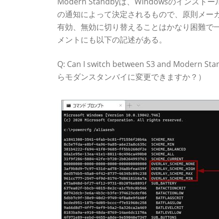
Modern Standbyは、Windowsのイ
の通知によって決定されるもので、原則メーカーの
有効、無効に切り替えることはかなり困難で一般
メントにも以下の記述がある。
Q: Can I switch between S3 and Modern 
らモダンスタンバイに変更できますか？）