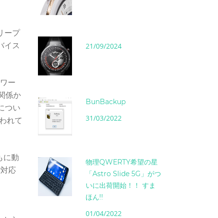
リープ
バイス
21/09/2024
トワー
関係か
BunBackup
につい
31/03/2022
ら使われて
ともに動
物理QWERTY希望の星
y対応
「Astro Slide 5G」がつ
いに出荷開始！！ すま
ほん!!
01/04/2022