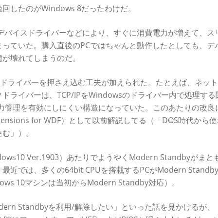
したのがWindows 8だったわけだ。
行儀が悪いデバイスドライバーなどにより、すぐに消費電力が増えて、ス
まっていた。購入直後のPCではちゃんと動作したとしても、デ
態が壊れてしまうのだ。
そうなドライバーを押さえ込む工夫が加えられた。たとえば、ネッ
ライバーは、TCP/IPをWindowsのドライバー内で処理する
の電力管理を有効にしにくい構造になっていた。このあたりの改良
ass extensions for WDF）として以前解説してる（「DOS時代か
進む」）。
10 Ver.1903）あたりでようやくModern Standbyがま
、多くの64bit CPUを搭載するPCがModern Standb
ows 10マシンは当初からModern Standby対応）。
rn Standbyを利用/解除したい」といった話を見かけるが、