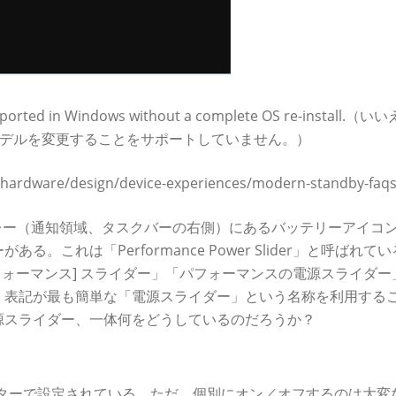
supported in Windows without a complete OS re-install.（い
力モデルを変更することをサポートしていません。）
-hardware/design/device-experiences/modern-standby-faq
テムトレー（通知領域、タスクバーの右側）にあるバッテリーアイコ
これは「Performance Power Slider」と呼ばれて
[パフォーマンス] スライダー」「パフォーマンスの電源スライダ
、表記が最も簡単な「電源スライダー」という名称を利用する
源スライダー、一体何をどうしているのだろうか？
メーターで設定されている。ただ、個別にオン／オフするのは大変