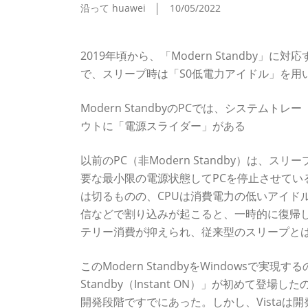
沿って huawei
10/05/2022
ここに来てようやく「Modern Stanby」
2019年頃から、「Modern Standby」に
で、スリープ時は「S0低電力アイドル」を用
Modern StandbyのPCでは、システ
ウトに「電源スライダー」がある
以前のPC（非Modern Standby）は、ス
要な最小限の電源状態してPCを停止させてい
は切るものの、CPUは消費電力の低いアイド
信などで割り込みが起こると、一時的に復帰
テリー消費が抑えられ、従来型のスリープと
このModern StandbyをWindowsで実
Standby（Instant ON）」が初めて登場した
開発段階ですでにあった。しかし、Vistaは開発