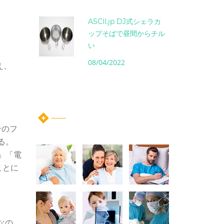
ASCII.jp DJ式シェラカ
ップそばで昼間からチル
い
08/04/2022
いえ、
instagram post
s
ンのフ
いる。
ー」「電
ことに
なの