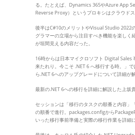
る。たとえば、Dynamics 365やAzure App
Reverse Proxy）というプロキシはクラ
後半はC#10のメリットやVisual Studi
グラマーの立場から注目すべき機能を楽しく
が垣間見える内容だった。
16時からは日本マイクロソフト Digital Sales 事
来たれり。今こそ .NET 6 へ移行する時。」では
ら.NET 6へのアップグレードについて詳細が
最新の.NET 6への移行を詳細に解説した上坂
セッションは「移行のタスクの順番と内容」
の順番で進行。packages.configからPac
いった移行事前準備と実際の移行作業を詳細