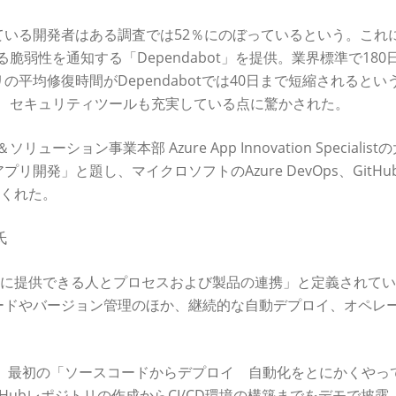
いる開発者はある調査では52％にのぼっているという。これ
る脆弱性を通知する「Dependabot」を提供。業界標準で180
平均修復時間がDependabotでは40日まで短縮されるとい
だが、セキュリティツールも充実している点に驚かされた。
ョン事業本部 Azure App Innovation Specialist
たアプリ開発」と題し、マイクロソフトのAzure DevOps、GitH
てくれた。
氏
続的に提供できる人とプロセスおよび製品の連携」と定義されて
ードやバージョン管理のほか、継続的な自動デプロイ、オペレ
提案。最初の「ソースコードからデプロイ 自動化をとにかくやっ
使ったGitHubレポジトリの作成からCI/CD環境の構築までをデモで披露