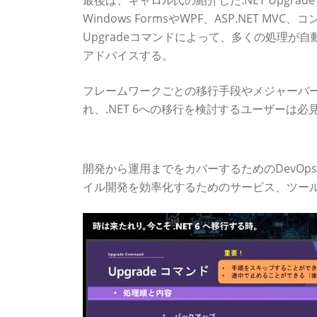
最後は、キャロル氏の紹介した.NET Upgrade As
Windows FormsやWPF、ASP.NET
Upgradeコマンドによって、多くの処理が
アドバイスする。
フレームワークごとの移行手段やメジャーバ
れ、.NET 6への移行を検討するユーザーは
GitHubとAzure DevOpsで実現するマイ
開発から運用までをカバーするためのDevOpsト
イル開発を効率化するためのサービス、ツー