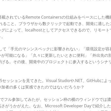
o Codeで搭載されているRemote Containersの仕組みをベースにした
てくれること。ブラウザから数クリックで起動でき、開発に適した
によって、localhostとしてアクセスできるので、リモート
う。
メリットとして「手元のマシンスペックに影響されない」「環境設定が
ーが可能になる」「久々に更新したいときに便利」「外出先の
挙げる。その後、開発中のプロジェクトに参入するというシナ
った5セッションを見てきた。Visual Studioや.NET、GitHubに
参加者の多くは実感できたのではないだろうか？
yにオンラインでフル参加してみたが、セッション枠の横のウィンドウでは
がえた。なお、Microsoft Developer Dayで紹介し