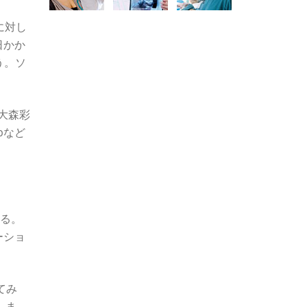
に対し
日かか
う。ソ
の大森彩
ubなど
いる。
ーショ
てみ
。ま