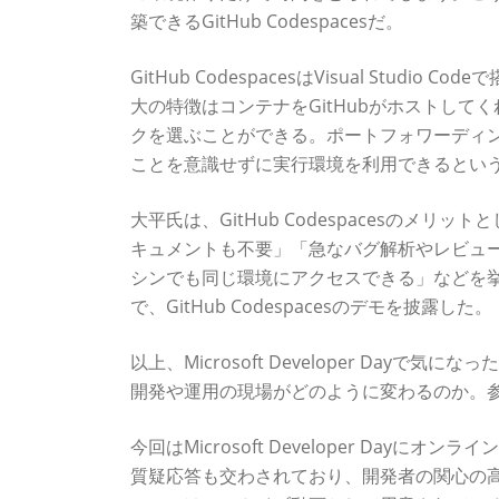
築できるGitHub Codespacesだ。
GitHub CodespacesはVisual Studi
大の特徴はコンテナをGitHubがホストし
クを選ぶことができる。ポートフォワーディング
ことを意識せずに実行環境を利用できるとい
大平氏は、GitHub Codespacesの
キュメントも不要」「急なバグ解析やレビュ
シンでも同じ環境にアクセスできる」などを
で、GitHub Codespacesのデモを披露した。
以上、Microsoft Developer Dayで気にな
開発や運用の現場がどのように変わるのか。
今回はMicrosoft Developer Da
質疑応答も交わされており、開発者の関心の高さがうか