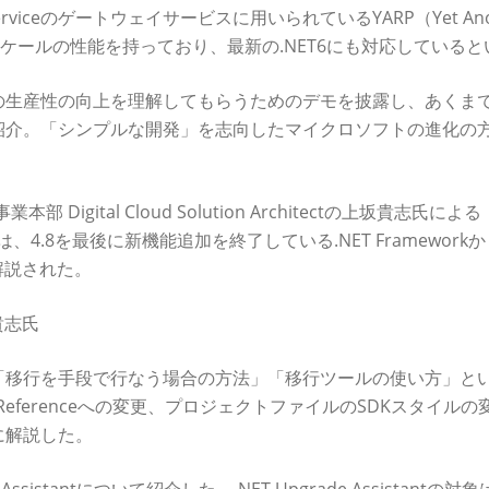
 Serviceのゲートウェイサービスに用いられているYARP（Yet Ano
ウドスケールの性能を持っており、最新の.NET6にも対応している
o 2022の生産性の向上を理解してもらうためのデモを披露し、あくま
紹介。「シンプルな開発」を志向したマイクロソフトの進化の
業本部 Digital Cloud Solution Architectの上坂貴志氏によ
、4.8を最後に新機能追加を終了している.NET Frameworkか
解説された。
貴志氏
「移行を手段で行なう場合の方法」「移行ツールの使い方」とい
kageReferenceへの変更、プロジェクトファイルのSDKスタイル
に解説した。