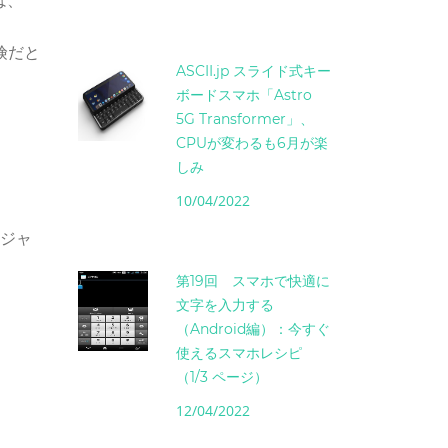
象は、
。
険だと
ASCII.jp スライド式キー
ボードスマホ「Astro
5G Transformer」、
CPUが変わるも6月が楽
しみ
10/04/2022
アジャ
第19回 スマホで快適に
文字を入力する
（Android編）：今すぐ
使えるスマホレシピ
（1/3 ページ）
12/04/2022