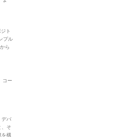
リポジト
ンプル
こから
！ コー
、デバ
と、そ
境を構