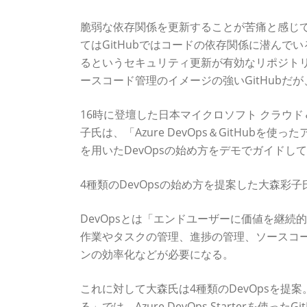
脆弱な依存関係を更新することが苦痛と感じて
てはGitHubではコードの依存関係に潜んでい
るというセキュリティ更新が有効なリポジトリの
ースコード管理のイメージの強いGitHub
16時に登壇した日本マイクロソフト クラウド＆ソリューシ
子氏は、「Azure DevOps＆GitHubを使っ
を用いたDevOpsの始め方をデモでガイドし
4種類のDevOpsの始め方を提案した大森彩子
DevOpsとは「エンドユーザーに価値を継
作業やタスクの管理、進捗の管理、ソースコ
ンの効率化などが必要になる。
これに対して大森氏は4種類のDevOpsを
る」では、Azure DevOps Starterを