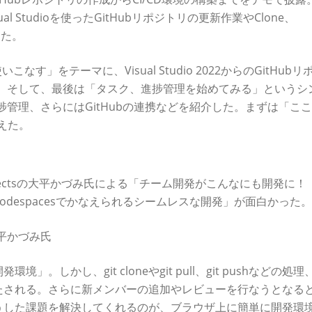
 Studioを使ったGitHubリポジトリの更新作業やClone、
した。
sを使いこなす」をテーマに、Visual Studio 2022からのGitHub
を披露。そして、最後は「タスク、進捗管理を始めてみる」というシ
や進捗管理、さらにはGitHubの連携などを紹介した。まずは「こ
えた。
と集中できる開発環境」とは？
Architectsの大平かづみ氏による「チーム開発がこんなにも開発に
 Codespacesでかなえられるシームレスな開発」が面白かった。
た大平かづみ氏
しかし、git cloneやgit pull、git pushなどの処理
たされる。さらに新メンバーの追加やレビューを行なうとなる
うした課題を解決してくれるのが、ブラウザ上に簡単に開発環