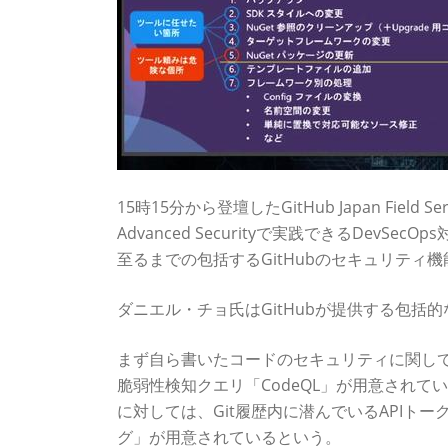
15時15分から登壇したGitHub Japan Field Se
Advanced Securityで実践できるDe
至るまでの包括するGitHubのセキュリティ
ダニエル・チョ氏はGitHubが提供する包括
まず自ら書いたコードのセキュリティに関し
脆弱性検知クエリ「CodeQL」が用意され
に対しては、Git履歴内に潜んでいるAPI
グ」が用意されているという。