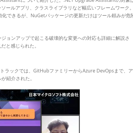
sistantについて紹介した。.NET Upgrade Assistantの対
 MVC、コンソールアプリ、クラスライブラリなど幅広いフレームワーク
自動化できるが、NuGetパッケージの更新だけはツール頼みが危
ージョンアップで起こる破壊的な変更への対応も詳細に解説さ
必見だと感じられた。
クロソフトのDevOpsの真価
ラックでは、GitHubファミリーからAzure DevOpsまで、
ルが紹介された。