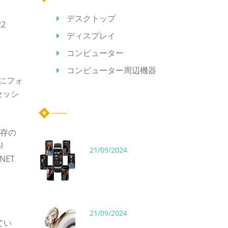
デスクトップ
2
ディスプレイ
コンピューター
コンピューター周辺機器
ムにフォ
セッシ
ホット記事
既存の
l
21/09/2024
NET
21/09/2024
てい