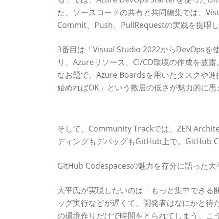
た、ソースコードの共有と共同編集では、Visual
Commit、Push、PullRequestの実践を提唱
3番目は「Visual Studio 2022からDevOp
リ、Azureリソース、CI/CD環境の作成
なお題で、Azure Boardsを用いたタスク
始めればOK」という敷居の低さが魅力的に思
GitHub Codespacesで実現する「もっ
そして、Community Trackでは、ZEN 
ディングもデバッグもGitHub上で。GitHub
GitHub Codespacesの魅力を存分に語っ
大平氏が実現したいのは「もっと集中できる開発環境」。
ッグ実行などが遅くて、開発者はなにかと待
の環境作りだけで時間をとられてしまう。こ