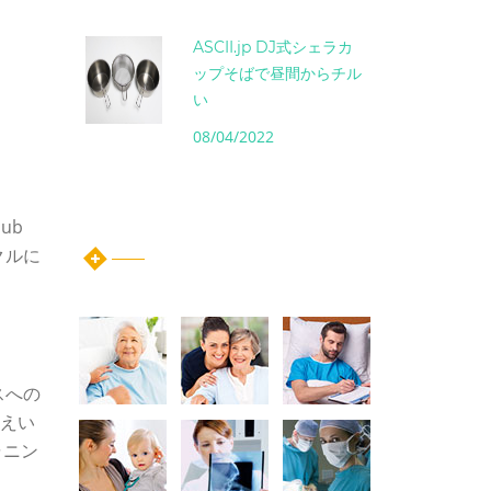
ASCII.jp DJ式シェラカ
ップそばで昼間からチル
い
08/04/2022
instagram post
Hub
クルに
スへの
漏えい
ャニン