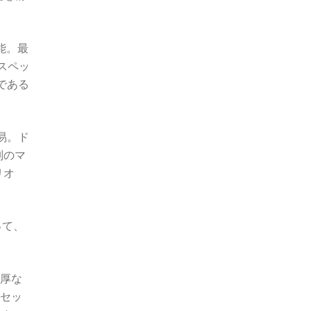
機能。最
スペッ
である
容易。ド
別のマ
リオ
よって、
濃厚な
たセッ