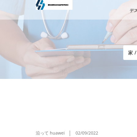
デ
家
ASCII.jp Microsoft Developer 
沿って huawei
02/09/2022