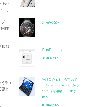
ther
という。
でプロ
21/09/2024
方向性
る「時は
BunBackup
31/03/2022
物理QWERTY希望の星
う3つ
「Astro Slide 5G」がつ
の変更と
いに出荷開始！！ すま
ほん!!
01/04/2022