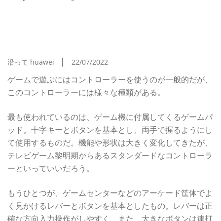
ASCII.jp 低遅延が魅力の最強コントローラー基板
「Brook Universal Fighting Board」で自分好み
のアケコンを自作する
沿って huawei
22/07/2022
ゲームで遊ぶにはコントローラーを使うのが一般的だが、
このコントローラーには様々な種類がある。
最も使われているのは、ゲーム機に付属してくるゲームパ
ッド。十字キーとボタンを基本とし、両手で握るようにし
て使用するものだ。機能や形状は大きく変化してきたが、
テレビゲーム黎明期からあるスタンダードなコントローラ
ーといっていいだろう。
もうひとつが、ゲームセンターなどのアーケード筐体でよ
く見かけるレバーとボタンを基本としたもの。レバーは正
確な方向入力操作がしやすく、また、大きなボタンは連打