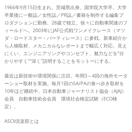
1966年9月15日生まれ。茨城県出身。国学院大学卒。大学
卒業後に一般誌／女性誌／PR誌／書籍を制作する編集プ
ロダクションに勤務。28歳で独立。徐々に自動車関連のフ
ィールドへ。2003年にJAF公式戦ワンメイクレース（マツ
ダ・ロードスター・パーティレース）に参戦。新車紹介か
ら人物取材、メカニカルなレポートまで幅広く対応。見え
にくい、エンジニアリングやコンセプト、魅力などを“分
かりやすく”“深く”説明することをモットーにする。
最近は新技術や環境関係に注目。年間3～4回の海外モータ
ーショー取材を実施。毎月1回のSA/PAの食べ歩き取材を
10年ほど継続中。日本自動車ジャーナリスト協会（AJAJ）
会員 自動車技術会会員 環境社会検定試験（ECO検
定）。
ASCII倶楽部とは