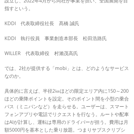
設立し、2022年4月から同社が事業を担い、全国展開を目
指すという。
KDDI 代表取締役社長 髙橋 誠氏
KDDI 執行役員 事業創造本部長 松田浩路氏
WILLER 代表取締役 村瀨茂高氏
では、2社が提供する「mobi」とは、どのようなサービス
なのか。
具体的に言えば、半径2㎞ほどの限定エリア内に150～200
ほどの乗降ポイントを設定。そのポイント間を小型の乗合
バス（ミニバンなど）を走らせる。ユーザーは、スマート
フォンアプリや電話でリクエストを行なう。ルートや配車
はAIが計算し、運転は専用のドライバーが担う。費用は月
額5000円を基本とした乗り放題。つまりサブスクリプシ