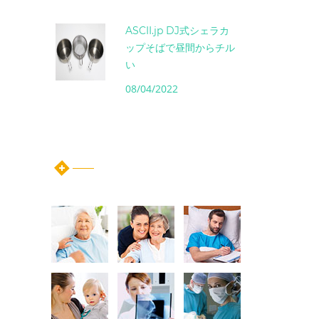
ASCII.jp DJ式シェラカ
ップそばで昼間からチル
い
08/04/2022
instagram post