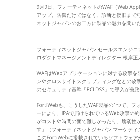
9月9日、フォーティネットのWAF（Web Appli
アップ。防御だけではなく、診断と復旧まで
ネットジャパンのお二方に製品の魅力を聞い
防御だけじゃない。診断も復旧も1台で済む
フォーティネットジャパン セールスエンジニア
ロダクトマネージメントディレクター 根岸正
WAFはWebアプリケーションに対する攻撃
ンやクロスサイトスクリプティングなどの攻撃
のセキュリティ基準「PCI DSS」で導入が
FortiWebも、こうしたWAF製品の1つ
ーにより、IPAで届けられているWeb攻撃の
がコストや時間の面で難しかったり、脆弱性が
す」（フォーティネットジャパン マーケティ
このFortiWebに搭載されているソフトウェ