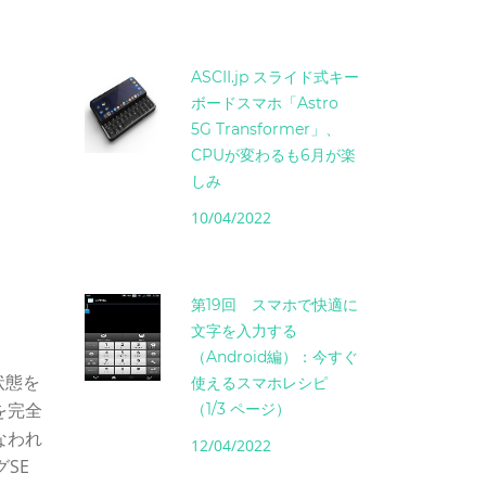
ASCII.jp スライド式キー
ボードスマホ「Astro
5G Transformer」、
CPUが変わるも6月が楽
しみ
10/04/2022
第19回 スマホで快適に
文字を入力する
（Android編）：今すぐ
状態を
使えるスマホレシピ
を完全
（1/3 ページ）
なわれ
12/04/2022
SE