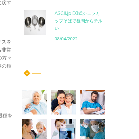
に戻す
ASCII.jp DJ式シェラカ
ップそばで昼間からチル
い
08/04/2022
クスを
も非常
）の方々
instagram post
値の種
2機種を