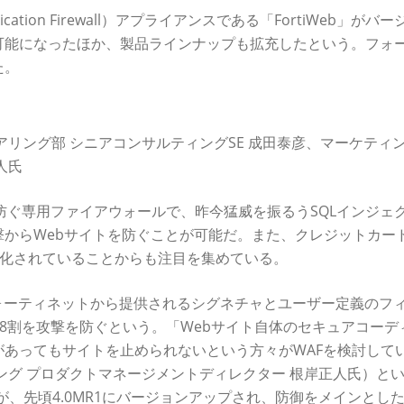
cation Firewall）アプライアンスである「FortiWeb」がバ
可能になったほか、製品ラインナップも拡充したという。フォ
た。
リング部 シニアコンサルティングSE 成田泰彦、マーケティン
人氏
を防ぐ専用ファイアウォールで、昨今猛威を振るうSQLインジェ
からWebサイトを防ぐことが可能だ。また、クレジットカー
義務化されていることからも注目を集めている。
で、フォーティネットから提供されるシグネチャとユーザー定義のフ
約8割を攻撃を防ぐという。「Webサイト自体のセキュアコーデ
あってもサイトを止められないという方々がWAFを検討して
ング プロダクトマネージメントディレクター 根岸正人氏）と
アが、先頃4.0MR1にバージョンアップされ、防御をメインとし