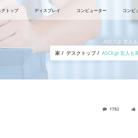
スクトップ
ディスプレイ
コンピューター
コンピ
ASCII.jp 
家
デスクトップ
ASCII.jp 
1782
無力化するFortiWeb