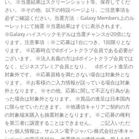
い。 ※当選結果はスクリーンショット等、保存してくだ
さい。 ※その他、以下の特設ページより、ご注意事項を
必ずご確認ください。当選方法 ：Galaxy Members上のル
ーレットにて抽選 ※当選結果はすぐに表示されます。
※Galaxy ハイスペックモデルは当選チャンスが20倍にな
ります。注意事項 ：※ご応募は1台につき、1回限りとな
ります。 ※応募時点でdポイントクラブ会員である必要が
ございます。 ※法人名義の方はdポイントクラブ会員では
なく、ビジネスプレミア会員となり、 dポイント進呈の
対象外です。 ※応募資格を満たさない場合は対象外とな
ります。 ※お客様のご入力情報が誤っている場合は対象
外となります。 ※その他、応募に関して不正な行為があ
った場合は対象外となります。 ※賞品の進呈は日本国内
に限らせていただきます。 ※他通信キャリアご契約の方
の対象端末購入も抽選対象となります。 ※ご応募の権利
を第三者に譲渡することはできません。 ご記入いただ
いた個人情報は、サムスン電子ジャパン株式会社が本キャ
ンペーンの賞品送付や 当選後のご連絡の他、個人を特