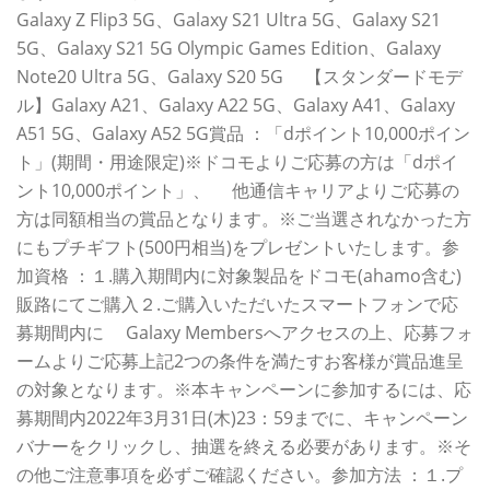
Galaxy Z Flip3 5G、Galaxy S21 Ultra 5G、Galaxy S21
5G、Galaxy S21 5G Olympic Games Edition、Galaxy
Note20 Ultra 5G、Galaxy S20 5G 【スタンダードモデ
ル】Galaxy A21、Galaxy A22 5G、Galaxy A41、Galaxy
A51 5G、Galaxy A52 5G賞品 ：「dポイント10,000ポイン
ト」(期間・用途限定)※ドコモよりご応募の方は「dポイ
ント10,000ポイント」、 他通信キャリアよりご応募の
方は同額相当の賞品となります。※ご当選されなかった方
にもプチギフト(500円相当)をプレゼントいたします。参
加資格 ：１.購入期間内に対象製品をドコモ(ahamo含む)
販路にてご購入２.ご購入いただいたスマートフォンで応
募期間内に Galaxy Membersへアクセスの上、応募フォ
ームよりご応募上記2つの条件を満たすお客様が賞品進呈
の対象となります。※本キャンペーンに参加するには、応
募期間内2022年3月31日(木)23：59までに、キャンペーン
バナーをクリックし、抽選を終える必要があります。※そ
の他ご注意事項を必ずご確認ください。参加方法 ：１.プ