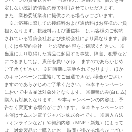
定しない統計的情報の形で利用させていただきます。
また、業務委託業者に提供される場合がございます。
※ご応募に際しての接続料および通信料はお客様のご負
担となります。接続料および通信料 はお客様のご契約
されている通信会社および接続会社により異なります。詳
しくは各契約会社 との契約内容をご確認ください。 ※
当選により取得した賞品に起因する事故、障害、犯罪など
につきましては、責任を負いかね ますのであらかじめ
ご了承ください。 ※同時期に実地されております、ほか
のキャンペーンに重複してご当選できない場合がござい
ますのであらかじめご了承ください。 ※本キャンペーン
において中古品は対象外となります。 ※機種のみ(白ロム)
購入も対象となります。 ※本キャンペーンの内容は、予
告なく変更する場合がございます。 ※本キャンペーンの
主催はサムスン電子ジャパン株式会社です。 ※購入方法
（オンラインなど）や契約内容（MNP・新規）によって
は、対象製品のご購入にお 時間が掛かる場合がござい