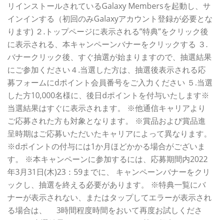
リインストールされているGalaxy Membersを起動し、サ
インインする（初回のみGalaxyアカウント登録が必要とな
ります) ２.トップページに表示される”特典”をクリック後
に表示される、本キャンペーンバナーをクリックする ３.
バナークリック後、すぐ抽選が始まりますので、抽選結果
にご参加ください４.当選した方は、抽選後表示される応
募フォームにdポイント会員番号をご入力ください ５.当選
した方10,000名様に、後日dポイントを付与いたします※
当選結果はすぐに表示されます。 ※他通信キャリアより
ご応募された方も対象となります。 ※賞品および賞品進
呈時期はご応募いただいたキャリアによって異なります。
※dポイントの付与には1か月ほどかかる場合がございま
す。 ※本キャンペーンに参加するには、応募期間内2022
年3月31日(木)23：59までに、 キャンペーンバナーをクリ
ックし、抽選を終える必要があります。 ※特典一覧にバ
ナーが表示されない、またはタップしてエラーが表示され
る場合は、 3時間程度時間をおいて再度お試しくださ