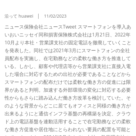
定電話を撤廃
沿って huawei
11/02/2023
ニュース保険会社ニュースTweet スマートフォンを導入あ
いおいニッセイ同和損害保険株式会社は1月21日、2022年
10月より本社・営業課支社の固定電話を撤廃していくこと
を発表した。同社では2021年3月にスマートフォンの全社
員配布を実施し、在宅勤務などの柔軟な働き方を推進して
いる。しかし、顧客や代理店等から営業課支社に直接入電
した場合に対応するための出社が必要であることなどから
スマートフォンの配布だけでは柔軟な働き方の促進には限
界があると判明。加速する外部環境の変化に対応する必要
性からもさらに踏み込んだ働き方改革を検討していた。そ
のような背景からどこに居てもオフィスと同様の働き方が
出来るようにと通信インフラ基盤の再構築を決定、クラウ
ド上の電話基盤を連動活用することで在宅勤務などの柔軟
な働き方促進や居住地にとらわれない要員の配置を可能と