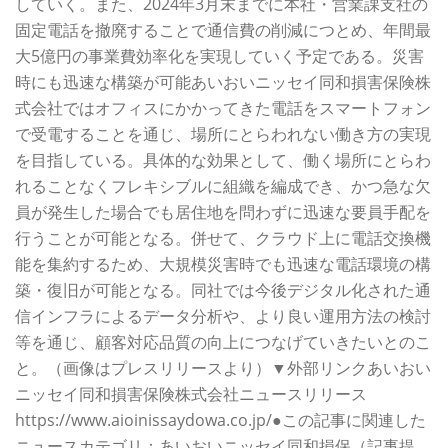
していく。また、2024年3月末までに本社・営業課支社の
固定電話を撤廃することで通信費の削減につとめ、年間最
大5億円の事業費効率化を実現していく予定である。災害
時にも迅速な構築が可能あいおいニッセイ同和損害保険株
式会社ではオフィスにかかってきた電話をスマートフォン
で受電することを通じ、場所にとらわれない働き方の実現
を目指している。具体的な効果として、働く場所にとらわ
れることなくフレキシブルに組織を編成でき、かつ急な欠
員が発生した場合でも居住地を問わずに迅速な要員手配を
行うことが可能となる。併せて、クラウド上に電話交換機
能を集約するため、大規模災害時でも迅速な電話環境の構
築・復旧が可能となる。同社では今後デジタル化された通
信インフラによるデータ分析や、より良い運用方法の検討
等を通じ、顧客対応品質の向上につなげていきたいとのこ
と。（画像はプレスリリースより）▼外部リンクあいおい
ニッセイ同和損害保険株式会社ニュースリリース
https://www.aioinissaydowa.co.jp/●この記事に関連した
ニュースカテゴリ：あいおいニッセイ同和損保（記事提