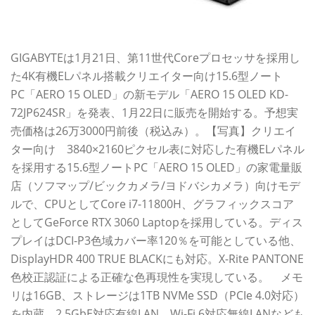
GIGABYTEは1月21日、第11世代Coreプロセッサを採用し
た4K有機ELパネル搭載クリエイター向け15.6型ノート
PC「AERO 15 OLED」の新モデル「AERO 15 OLED KD-
72JP624SR」を発表、1月22日に販売を開始する。予想実
売価格は26万3000円前後（税込み）。【写真】クリエイ
ター向け 3840×2160ピクセル表に対応した有機ELパネル
を採用する15.6型ノートPC「AERO 15 OLED」の家電量販
店（ソフマップ/ビックカメラ/ヨドバシカメラ）向けモデ
ルで、CPUとしてCore i7-11800H、グラフィックスコア
としてGeForce RTX 3060 Laptopを採用している。ディス
プレイはDCI-P3色域カバー率120％を可能としている他、
DisplayHDR 400 TRUE BLACKにも対応。X-Rite PANTONE
色校正認証による正確な色再現性を実現している。 メモ
リは16GB、ストレージは1TB NVMe SSD（PCIe 4.0対応）
を内蔵。2.5GbE対応有線LAN、Wi-Fi 6対応無線LANなども