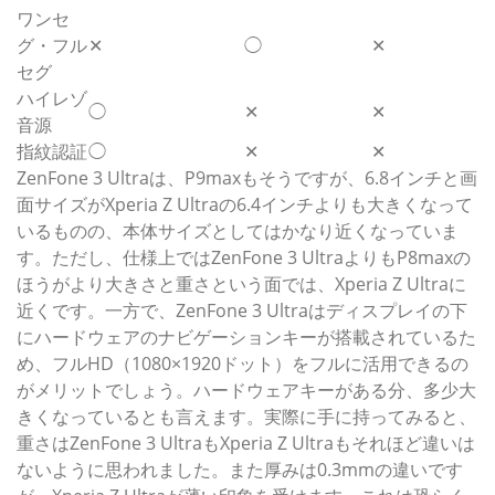
ワンセ
グ・フル
✕
◯
✕
セグ
ハイレゾ
◯
✕
✕
音源
指紋認証
◯
✕
✕
ZenFone 3 Ultraは、P9maxもそうですが、6.8インチと画
面サイズがXperia Z Ultraの6.4インチよりも大きくなって
いるものの、本体サイズとしてはかなり近くなっていま
す。ただし、仕様上ではZenFone 3 UltraよりもP8maxの
ほうがより大きさと重さという面では、Xperia Z Ultraに
近くです。一方で、ZenFone 3 Ultraはディスプレイの下
にハードウェアのナビゲーションキーが搭載されているた
め、フルHD（1080×1920ドット）をフルに活用できるの
がメリットでしょう。ハードウェアキーがある分、多少大
きくなっているとも言えます。実際に手に持ってみると、
重さはZenFone 3 UltraもXperia Z Ultraもそれほど違いは
ないように思われました。また厚みは0.3mmの違いです