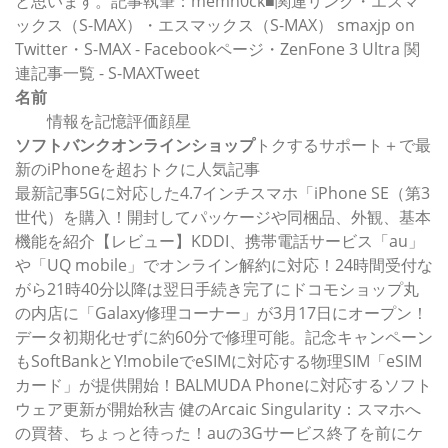
と思います。記事執筆：memn0ck■関連リンク・エスマ
ックス（S-MAX）・エスマックス（S-MAX） smaxjp on
Twitter・S-MAX - Facebookページ・ZenFone 3 Ultra 関
連記事一覧 - S-MAXTweet
名前
情報を記憶評価顔星
ソフトバンクオンラインショップ
トクするサポート＋で最
新のiPhoneを超おトクに人気記事
最新記事5Gに対応した4.7インチスマホ「iPhone SE（第3
世代）を購入！開封してパッケージや同梱品、外観、基本
機能を紹介【レビュー】KDDI、携帯電話サービス「au」
や「UQ mobile」でオンライン解約に対応！24時間受付な
がら21時40分以降は翌日手続き完了にドコモショップ丸
の内店に「Galaxy修理コーナー」が3月17日にオープン！
データ初期化せずに約60分で修理可能。記念キャンペーン
もSoftBankとY!mobileでeSIMに対応する物理SIM「eSIM
カード」が提供開始！BALMUDA Phoneに対応するソフト
ウェア更新が開始秋吉 健のArcaic Singularity：スマホへ
の買替、ちょっと待った！auの3Gサービス終了を前にケ