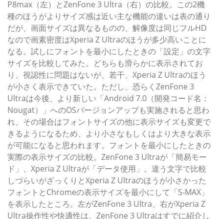
P8max（左）とZenFone 3 Ultra（右）の比較。この2機
種のほうがよりサイズ感は近い主な機能の違いは表の通り
だが、画面サイズは異なるものの、解像度は同じフルHD
なので画素密度はXperia Z Ultraのほうが多少高いことに
なる。試しにフォントを最小にしたときの「設定」の文字
サイズを比較してみた。どちらも滑らかに表示されてお
り、視認性に問題はないが、若干、Xperia Z Ultraのほう
が小さく表示できていた。ただし、恐らくZenFone 3
Ultraは今後、より新しい「Android 7.0（開発コード名：
Nougat）」へのOSバージョンアップも実施されると思わ
れ、その場合はフォントサイズの他に表示サイズも変更で
きるようになるため、より小さなもしくはより大きな表示
が可能になると思われます。フォントを最小にしたときの
実際の表示サイズの比較。ZenFone 3 Ultraが「簡易モー
ド」、Xperia Z Ultraが「データ使用」。違う文字で比較
しづらいがざっくりとXperia Z Ultraのほうが小さかった
フォントとChromeの表示サイズを最小にして「S-MAX」
を表示したところ。左がZenFone 3 Ultra、右がXperia Z
Ultra操作性や快適性は、ZenFone 3 Ultraはすでに紹介し