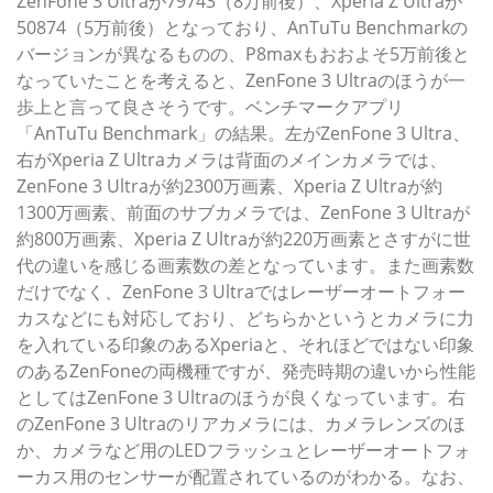
ZenFone 3 Ultraが79743（8万前後）、Xperia Z Ultraが
50874（5万前後）となっており、AnTuTu Benchmarkの
バージョンが異なるものの、P8maxもおおよそ5万前後と
なっていたことを考えると、ZenFone 3 Ultraのほうが一
歩上と言って良さそうです。ベンチマークアプリ
「AnTuTu Benchmark」の結果。左がZenFone 3 Ultra、
右がXperia Z Ultraカメラは背面のメインカメラでは、
ZenFone 3 Ultraが約2300万画素、Xperia Z Ultraが約
1300万画素、前面のサブカメラでは、ZenFone 3 Ultraが
約800万画素、Xperia Z Ultraが約220万画素とさすがに世
代の違いを感じる画素数の差となっています。また画素数
だけでなく、ZenFone 3 Ultraではレーザーオートフォー
カスなどにも対応しており、どちらかというとカメラに力
を入れている印象のあるXperiaと、それほどではない印象
のあるZenFoneの両機種ですが、発売時期の違いから性能
としてはZenFone 3 Ultraのほうが良くなっています。右
のZenFone 3 Ultraのリアカメラには、カメラレンズのほ
か、カメラなど用のLEDフラッシュとレーザーオートフォ
ーカス用のセンサーが配置されているのがわかる。なお、