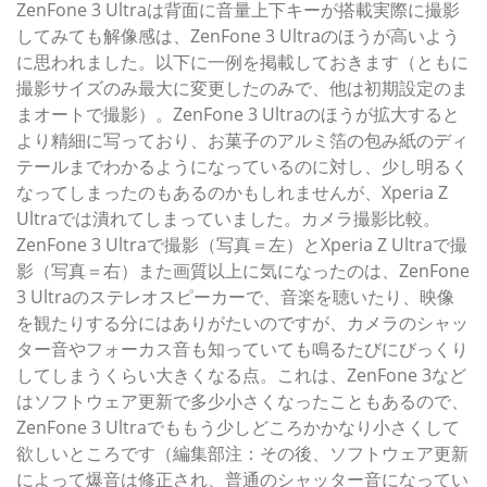
ZenFone 3 Ultraは背面に音量上下キーが搭載実際に撮影
してみても解像感は、ZenFone 3 Ultraのほうが高いよう
に思われました。以下に一例を掲載しておきます（ともに
撮影サイズのみ最大に変更したのみで、他は初期設定のま
まオートで撮影）。ZenFone 3 Ultraのほうが拡大すると
より精細に写っており、お菓子のアルミ箔の包み紙のディ
テールまでわかるようになっているのに対し、少し明るく
なってしまったのもあるのかもしれませんが、Xperia Z
Ultraでは潰れてしまっていました。カメラ撮影比較。
ZenFone 3 Ultraで撮影（写真＝左）とXperia Z Ultraで撮
影（写真＝右）また画質以上に気になったのは、ZenFone
3 Ultraのステレオスピーカーで、音楽を聴いたり、映像
を観たりする分にはありがたいのですが、カメラのシャッ
ター音やフォーカス音も知っていても鳴るたびにびっくり
してしまうくらい大きくなる点。これは、ZenFone 3など
はソフトウェア更新で多少小さくなったこともあるので、
ZenFone 3 Ultraでももう少しどころかかなり小さくして
欲しいところです（編集部注：その後、ソフトウェア更新
によって爆音は修正され、普通のシャッター音になってい