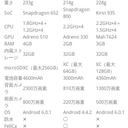
重さ
233g
214g
228g
Snapdragon
SoC
Snapdragon 652
Kirin 935
800
1.8GHz×4＋
2.2GHz×4＋
CPU
2.2GHz×4
1.2GHz×4
1.5GHz×4
GPU
Adreno 510
Adreno 330
Mali-T624
RAM
4GB
2GB
3GB
内蔵スト
32GB
32GB
32GB
レージ
XC（最大
XC（最大
microSD
XC（最大256GB）
64GB）
128GB）
電池容量
4600mAh
3000mAh
4360mAh
背面カメ
2300万画素
810万画素
1300万画素
ラ
前面カメ
800万画素
220万画素
500万画素
ラ
OS
Android 6.0.1
Android 4.4.2
Android 6.0.1
防水
✕
◯
✕
FeliCa
✕
◯
✕