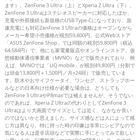
ます）。ZenFone 3 Ultra（上）とXperia Z Ultra（下）。
ZenFone 3 Ultraはステレオスピーカーに対応したほか、
充電や外部接続も新規格のUSB Type-Cになっており、急
速充電にも対応ZenFone 3 Ultraの価格はオープンながら
メーカー希望小売価格が税別59,800円。公式Webストア
「ASUS ZenFone Shop」では同額の税別59,800円（税込
64,584円）で、他にも家電量販店やオンラインストア、仮
想移動体通信事業者（MVNO）などで販売されており、例
えば、MVNOでは「UQ mobile」が税別49,800円（分割で
は頭金13,800円＋1,500円／月×24回）で販売していま
す。防水やおサイフケータイ、ワンセグ、ストラップホー
ルなどの日本向け仕様が必要な場合は、どうしても
ZenFone 3 UltraやP8maxでは補えませんが、そうでない
のであれば、Xperia Z Ultraの代わりとしてZenFone 3
Ultraはより大画面でサイズとしては近く、なかなか良い
のではないかと思えました。サイズ感などは人によって感
じ方は異なり、特に持った時の印象は非常にシビアなので
気になる人は是非店頭などで実際に手にとってみて欲しい