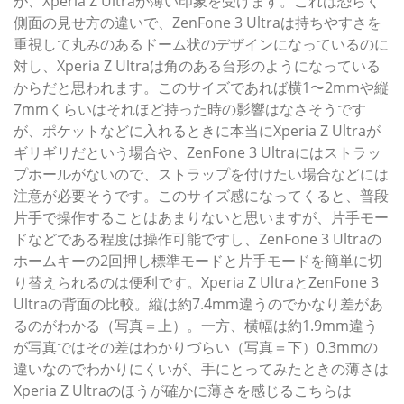
が、Xperia Z Ultraが薄い印象を受けます。これは恐らく
側面の見せ方の違いで、ZenFone 3 Ultraは持ちやすさを
重視して丸みのあるドーム状のデザインになっているのに
対し、Xperia Z Ultraは角のある台形のようになっている
からだと思われます。このサイズであれば横1〜2mmや縦
7mmくらいはそれほど持った時の影響はなさそうです
が、ポケットなどに入れるときに本当にXperia Z Ultraが
ギリギリだという場合や、ZenFone 3 Ultraにはストラッ
プホールがないので、ストラップを付けたい場合などには
注意が必要そうです。このサイズ感になってくると、普段
片手で操作することはあまりないと思いますが、片手モー
ドなどである程度は操作可能ですし、ZenFone 3 Ultraの
ホームキーの2回押し標準モードと片手モードを簡単に切
り替えられるのは便利です。Xperia Z UltraとZenFone 3
Ultraの背面の比較。縦は約7.4mm違うのでかなり差があ
るのがわかる（写真＝上）。一方、横幅は約1.9mm違う
が写真ではその差はわかりづらい（写真＝下）0.3mmの
違いなのでわかりにくいが、手にとってみたときの薄さは
Xperia Z Ultraのほうが確かに薄さを感じるこちらは