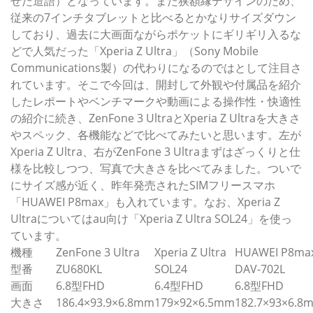
せた造語）となっています。また狭額縁デザインのため、
従来の7インチタブレットと比べるとかなりサイズダウン
しており、過去に大画面ながらポケットにギリギリ入るな
どで人気だった「Xperia Z Ultra」（Sony Mobile
Communications製）の代わりになるのではとして注目さ
れています。そこで今回は、開封して外観や付属品を紹介
したレポートやベンチマークや動画による操作性・快適性
の紹介に続き、ZenFone 3 UltraとXperia Z Ultraを大きさ
やスペック、各機能などで比べてみたいと思います。左が
Xperia Z Ultra、右がZenFone 3 Ultraまずはざっくりと仕
様を比較しつつ、写真で大きさを比べてみました。ついで
にサイズ感が近く、昨年発売されたSIMフリースマホ
「HUAWEI P8max」も入れています。なお、Xperia Z
Ultraについてはau向け「Xperia Z Ultra SOL24」を使っ
ています。
機種
ZenFone 3 Ultra
Xperia Z Ultra
HUAWEI P8ma
型番
ZU680KL
SOL24
DAV-702L
画面
6.8型FHD
6.4型FHD
6.8型FHD
大きさ
186.4×93.9×6.8mm
179×92×6.5mm
182.7×93×6.8