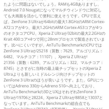
たように問題はないでしょう。RAMも4GBありますし、
Android 7.0 Nougatになってマルチウィンドウに対応し
ても大画面を活かして便利に使えそうです。CPUで言え
ば、ZenFone 3 Ultraが64bitの最大1.8GHzのARM Cortex-
A72コアが4つ、最大1.2GHのARM Cortex-A53コアが4つ
のオクタコアCPU、Xperia Z Ultraが32bitの最大2.2GHzの
Krait 400コア×4つで同じ28nmプロセスで製造されていま
す。比べにくいですが、AnTuTu BenchmarkのCPUでは
ZenFone 3 Ultraが25218（算数：7629、アルゴリズム：
6482、マルチコア：11107）、Xperia Z Ultraが
21356（算数：6289、アルゴリズム：322、マルチコア：
8745）とさすがに当時の最上級チップセットのXperia Z
Ultraよりも新しいミドルレンジ向けチップセットの
ZenFone 3 Ultraのほうが良いようです。また、GPUにつ
いてはAdreno 330からAdreno 510へ向上しており、
AnTuTu Benchmarkの3DとUXはそれぞれZenFone 3
Ultraが19706と28224、Xperia Z Ultraが8858と13037と
なっています。AnTuTu Benchmarkの総合点でも