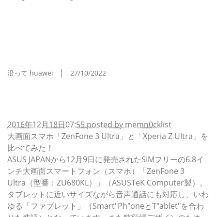
エイスースの6.8インチ大画面スマホ「ZenFone 3
Ultra」は「Xperia Z Ultra」の代わりになるか？
大きさや各機能を比較してみた【レビュー】 - S-
MAX
沿って huawei
27/10/2022
エイスースの6.8インチ大画面スマホ「ZenFone 3
Ultra」は「Xperia Z Ultra」の代わりになるか？大きさ
や各機能を比較してみた【レビュー】
2016年12月18日07:55 posted by memn0ck
list
大画面スマホ「ZenFone 3 Ultra」と「Xperia Z Ultra」を
比べてみた！
ASUS JAPANから12月9日に発売されたSIMフリーの6.8イ
ンチ大画面スマートフォン（スマホ）「ZenFone 3
Ultra（型番：ZU680KL）」（ASUSTeK Computer製）。
タブレットに近いサイズながら音声通話にも対応し、いわ
ゆる「ファブレット」（Smart"Ph"oneとT"ablet"を合わ