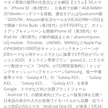
ータイ買替の疑問や注意点などを解説【コラム】5Gスマ
ホ「iPhone SE（第3世代）」が各所で分解！4GB RAMや
2018mAhバッテリーを搭載。通信モデムはQualcomm製
「SDX57M」Amazon新生活セールが3月26日9時〜29日ま
で開催！Echo Buds（第2世代）が3千円OFFなど。ポイン
トアップキャンペーンも開催iPhone SE（第3世代）や
iPad Air（第5世代）の動作確認まとめ！ahamoやpovo、
UQ mobile、Y!mobile、LINEMO、MVNOなどApple Pay
のPASMOの1000円分キャッシュバックキャンペーンが
JCBカードならWチャンスでさらに抽選で2千円分がプレゼ
ントにKDDI、オンライン専用プラン「povo2.0」にてスポ
ーツ配信サービス「DAZN」が7日間実質無料に！トッピ
ングキャッシュバックキャンペーンSamsung、低〜中価
格帯スマホ「Galaxy A73」や「Galaxy A53」、「Galaxy
A33」、「Galaxy A23」、「Galaxy A13」を発表
Google、スマホなど向け次期プラットフォーム
「Android 13」の開発者向けプレビュー版第2弾を公開！
日本語の表示や入力が改善ワイモバイルから抗菌・抗ウイ
ルス対応の5Gスマホ「Android One S9」が発表！3月24