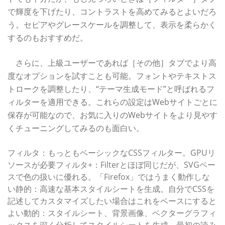
で輝度を下げたり、コントラストを高めてみるとよいだろ
う。セピアやグレースケールを調整して、表示を柔らかく
するのもおすすめだ。
さらに、上級ユーザーであれば［その他］タブでより高
度なオプションを試すことも可能。フォントやテキストス
トロークを調整したり、“テーマ生成モード”と呼ばれるフ
ィルターを適用できる。これらの設定はWebサイトごとに
保存が可能なので、お気に入りのWebサイトをより見やす
くチューニングしてみるのも面白い。
フィルタ：もっともベーシックなCSSフィルター。GPUリ
ソースが必要フィルタ+：Filterとほぼ同じだが、SVGベー
スで色の扱いに優れる。「Firefox」ではうまく動作しな
い静的：高速な基本スタイルシートを生成。自分でCSSを
記述してカスタマイズしたい場合はこれをベースにすると
よい動的：スタイルシート、背景画像、ベクターグラフィ
ックスを深く分析してスタイルシートを生成。最初の読み