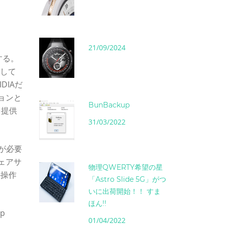
21/09/2024
する。
トして
DIAだ
ションと
BunBackup
を提供
31/03/2022
ドが必要
ェアサ
物理QWERTY希望の星
か操作
「Astro Slide 5G」がつ
いに出荷開始！！ すま
ほん!!
p
01/04/2022