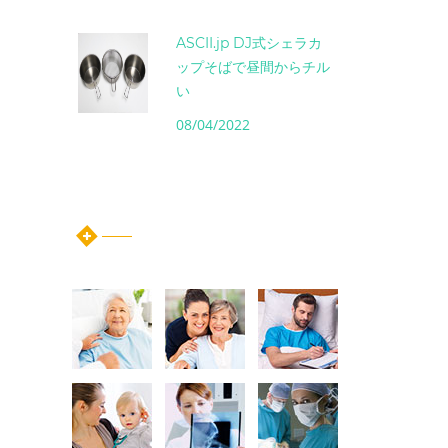
ASCII.jp DJ式シェラカ
ップそばで昼間からチル
い
08/04/2022
instagram post