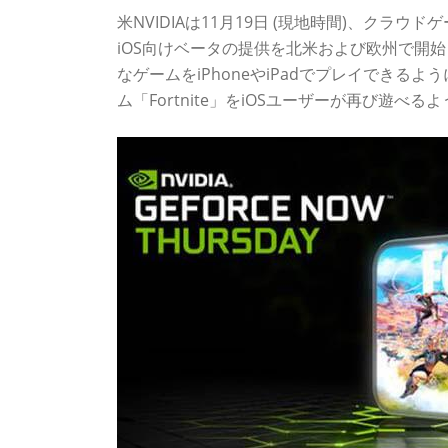
米NVIDIAは11月19日 (現地時間)、クラウド
iOS向けベータの提供を北米および欧州で開
なゲームをiPhoneやiPadでプレイできるよ
ム「Fortnite」をiOSユーザーが再び遊べ