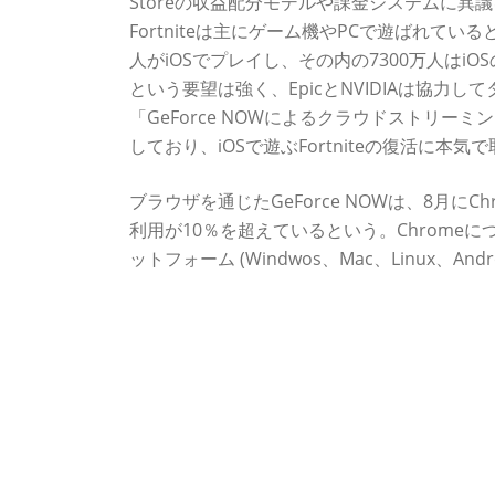
Storeの収益配分モデルや課金システムに異議を唱え
Fortniteは主にゲーム機やPCで遊ばれている
人がiOSでプレイし、その内の7300万人は
という要望は強く、EpicとNVIDIAは協力し
「GeForce NOWによるクラウドストリーミ
しており、iOSで遊ぶFortniteの復活に本
ブラウザを通じたGeForce NOWは、8月にC
利用が10％を超えているという。Chromeについ
ットフォーム (Windwos、Mac、Linux、A