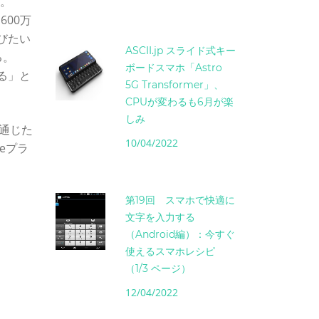
た。
600万
びたい
ASCII.jp スライド式キー
る。
ボードスマホ「Astro
いる」と
5G Transformer」、
CPUが変わるも6月が楽
しみ
を通じた
10/04/2022
meプラ
第19回 スマホで快適に
文字を入力する
（Android編）：今すぐ
使えるスマホレシピ
（1/3 ページ）
12/04/2022