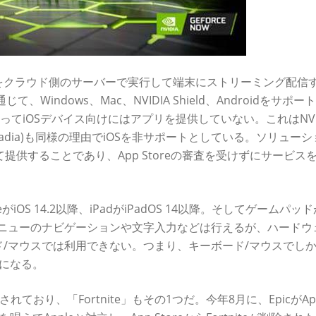
をクラウド側のサーバーで実行して端末にストリーミング配信
通じて、Windows、Mac、NVIDIA Shield、Androidをサポー
よってiOSデバイス向けにはアプリを提供していない。これはNVI
gle (Stadia)も同様の理由でiOSを非サポートとしている。ソリュー
提供することであり、App Storeの審査を受けずにサービス
iOS 14.2以降、iPadがiPadOS 14以降。そしてゲームパッ
メニューのナビゲーションや文字入力などは行えるが、ハードウ
/マウスでは利用できない。つまり、キーボード/マウスでし
外になる。
れており、「Fortnite」もその1つだ。今年8月に、EpicがAp