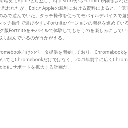
てAppleと対立し、App StoreからFortniteが削除され
と思われたが、EpicとAppleの裁判における資料によると、1億1
iOSのみで遊んでいた。タッチ操作を使ってモバイルデバイスで遊
てタッチ操作で遊びやすいFortniteバージョンの開発を進めてい
ング版Fortniteをモバイルで体験してもらうのを楽しみにして
気で取り組んでいるのがうかがえる。
hromebook向けのベータ提供を開始しており、Chromebook
てもChromebookだけではなく、2021年前半に広くChro
ndroid)にサポートを拡大する計画だ。