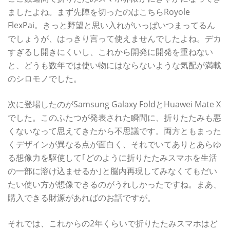
ましたよね。まず先陣を切ったのはこちらRoyole
FlexPai。きっと野望と思い入れがいっぱいつまってるん
でしょうが、はっきり言って使えませんでしたよね。デカ
すぎるし開きにくいし、これから開発に開発を重ねない
と、どうも数年では使い物にはならないような気配が満載
のシロモノでした。
次に登場したのがSamsung Galaxy FoldとHuawei Mate X
でした。このふたつが発表された瞬間に、折りたたみも悪
くないなって思えてきたから不思議です。両方ともまった
くデザインが異なる点が面白く、それでいてありとあらゆ
る想像力を駆使して｢どのように折りたたみスマホを生活
の一部に溶け込ませるか｣と脳内再現してみなくてもだい
たい使い方が想像できるのがうれしかったですね。まあ、
購入できる財源があればのお話ですが。
それでは、これからの2年くらいで折りたたみスマホはど