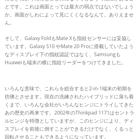
とです。これは画面とっては最大の弱点ではないでしょう
か。画面がしわによって見にくくなるなんて。ありえませ
ん。
そして、Galaxy FoldもMate Xも指紋センサーには妥協し
ています。Galaxy S10 やMate 20 Proに搭載していたよう
なディスプレイ下の指紋認証ではなく、Samsungも
Huaweiも端末の横に指紋リーダーをつけてきました。
かつての2-in1の歴史を彷彿
いろんな意味で、これらを総合すると2-in-1端末の初期を
彷彿とさせます。現在の洗練されたハイブリッドに落ち着
くまで、いろんな会社がいろんなヒンジにトライしてきた
あの歴史の再来です。2002年のThinkpad 1171はセントラ
ルヒンジを特徴としていますが、このヒンジにより、ディ
スプレイを前後に倒すことができるだけでなく、くるっと
回転させることもできるようになっています。