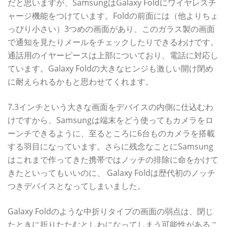
だと思いますが、SamsungはGalaxy Foldにワイヤレスチ
ャージ機能をつけています。Foldの前面には（他よりちょ
っぴり小さい）3つめの画面があり、このガラス製の画面
で通知を見たりメールをチェックしたりできるわけです。
通話用のイヤーピースは上部についており、電話に対応し
ています。Galaxy Foldの大きなヒンジも激しい開け閉め
に耐えられるかもと思わせてくれます。
7.3インチという大きな画面をデバイスの内側に仕込むわ
けですから、Samsungは端末をどう使ってもカメラをロ
ーンチできるように、至るところに6台ものカメラを搭載
する羽目になっています。さらに残念なことにSamsung
はこれまで作ってきた携帯ではノッチの排除に命をかけて
きたといってもいいのに、 Galaxy Foldは歴代初のノッチ
つきデバイスとなってしまいました。
Galaxy Foldのような中折りタイプの画面の弱点は、閉じ
たときに折りたたむとしわになってしまう可能性があるこ