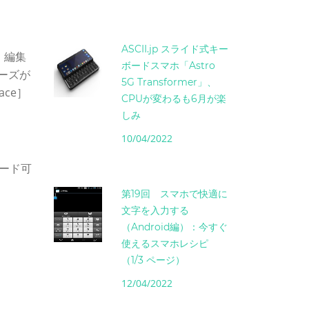
ASCII.jp スライド式キー
。編集
ボードスマホ「Astro
リーズが
5G Transformer」、
ce］
CPUが変わるも6月が楽
しみ
10/04/2022
ロード可
第19回 スマホで快適に
文字を入力する
（Android編）：今すぐ
使えるスマホレシピ
（1/3 ページ）
12/04/2022