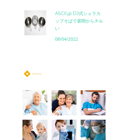
ASCII.jp DJ式シェラカ
ップそばで昼間からチル
い
08/04/2022
instagram post