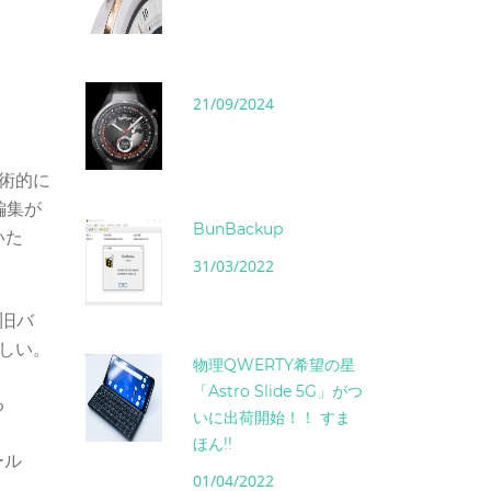
21/09/2024
術的に
編集が
BunBackup
いた
31/03/2022
。旧バ
ほしい。
物理QWERTY希望の星
「Astro Slide 5G」がつ
る
いに出荷開始！！ すま
ほん!!
ール
01/04/2022