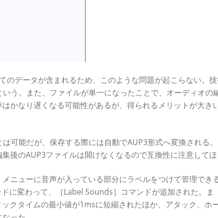
べてのデータが含まれるため、このような問題が起こらない。技
いるという。また、ファイルが単一になったことで、オーディオの
存はかなり遅くなる可能性があるが、得られるメリットが大き
とは可能だが、保存する際には自動でAUP3形式へ変換される
編集後のAUP3ファイルは開けなくなるので互換性に注意して
］メニューに音声が入っている部分にラベルをつけて管理でき
er］コマンドに変わって、［Label Sounds］コマンドが追加された。ま
れ、アタックタイムの最小値が1msに短縮されたほか、アタック、ホ
になった。