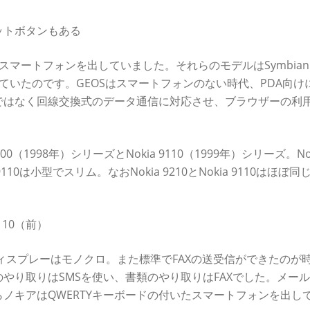
ットボタンもある
スマートフォンを出していました。それらのモデルはSymbian 
載していたのです。GEOSはスマートフォンのない時代、PDA向け
ではなく回線交換式のデータ通信に対応させ、ブラウザーの利
0（1998年）シリーズとNokia 9110（1999年）シリーズ。No
10は小型でスリム。なおNokia 9210とNokia 9110はほぼ同
9110（前）
ディスプレーはモノクロ。また標準でFAXの送受信ができたのが
やり取りはSMSを使い、書類のやり取りはFAXでした。メール
ノキアはQWERTYキーボードの付いたスマートフォンを出し