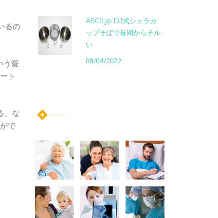
ASCII.jp DJ式シェラカ
ているの
ップそばで昼間からチル
い
08/04/2022
いう愛
マート
instagram post
る、な
方がで