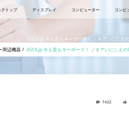
スクトップ
ディスプレイ
コンピューター
コンピ
ASCII.jp 今も昔もキーボード！ ノキアいに
ー周辺機器
ASCII.jp 今も昔もキーボード！ ノキアいにし
1422
キアいにしえのQWERTYキーボードスマホを引っ張り出し