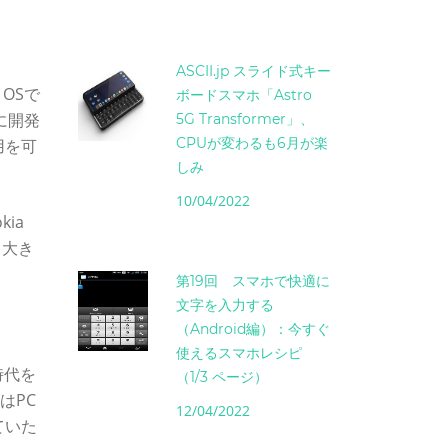
ASCII.jp スライド式キー
OSで
ボードスマホ「Astro
に開発
5G Transformer」、
CPUが変わるも6月が楽
用を可
しみ
10/04/2022
kia
じ大き
第19回 スマホで快適に
文字を入力する
（Android編）：今すぐ
使えるスマホレシピ
時代を
（1/3 ページ）
はPC
12/04/2022
ていた