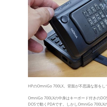
HPのOmniGo 700LX。背面が不思議な形を
OmniGo 700LXの中身はキーボード付きのD
DOSで動くPDAです。しかしOmniGo 7