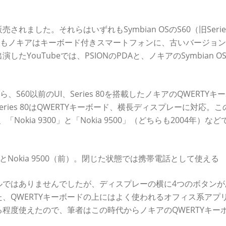
ました。それらはいずれもSymbian OSのS60（旧Series
前にもノキアはキーボード付きスマートフォンに、古いバージョ
演したYouTubeでは、PSIONのPDAと、ノキアのSymbian O
。
S60以前のUI、Series 80を搭載したノキアのQWERTYキ
ies 80はQWERTYキーボード、横長ディスプレーに対応。こ
「Nokia 9300」と「Nokia 9500」（どちらも2004年）など
i（奥）とNokia 9500（前）。閉じた状態では携帯電話として使える
ルではありませんでしたが、ディスプレーの横に4つのボタンが
、QWERTYキーボードの上にはよく使われるオフィス系アプ
程度使えたので、筆者はこの時代からノキアのQWERTYキー