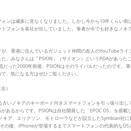
トフォンは滅多に見なくなりました。しかし今から10年くらい前
ートフォンを各社が出していました。筆者が今でも好きなノキ
が、香港に住んでいるガジェット仲間の友人のYouTubeライ
た。みなさんは「PSION」（サイオン）というPDAがあった
流だった2000年前後、PSIONはそのライバルだったのです。
たので、気になる方はぜひご覧ください。
（左）
にある古いノキアのキーボード付きスマートフォンを引っ張り出し
があるからです。PSIONは自社開発した「EPOC OS」を搭載
ON、ノキア、エリクソン、モトローラなどが設立したSymbian社
してその後、iPhoneが登場するまでスマートフォンの代表的なOS