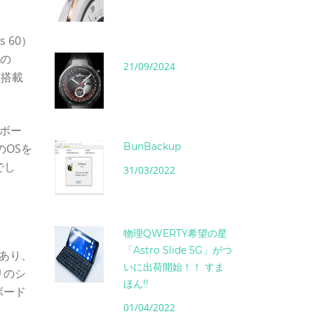
 60）
ンの
21/09/2024
S搭載
ーボー
BunBackup
のOSを
でし
31/03/2022
物理QWERTY希望の星
「Astro Slide 5G」がつ
あり、
いに出荷開始！！ すま
リのシ
ほん!!
ボード
01/04/2022