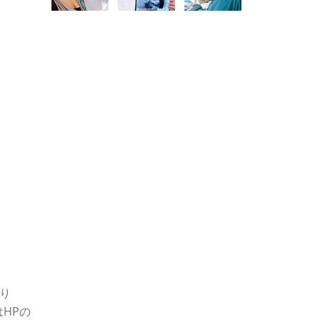
まり
はHPの