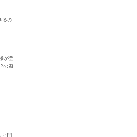
きるの
系機が登
Pの両
ッと開