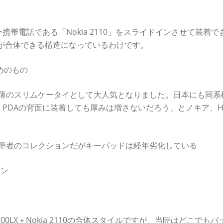
帯電話である「Nokia 2110」をスライドインさせて装着で
2110が合体できる構造になっているわけです。
ためのもの
時世界最薄のスリムケータイとして大人気となりました。日本にも同
PDAの背面に装着しても厚みは増さないだろう」とノキア、H
110。筆者のコレクションだがキーパッドは経年劣化している
イン
00LX＋Nokia 2110の合体スタイルですが、当時はどこでもパ