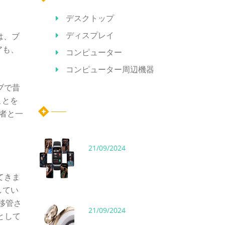
デスクトップ
ディスプレイ
は、ブ
アも、
コンピューター
コンピューター周辺機器
ブで昔
ホット記事
ことを
筆者と一
21/09/2024
てきま
してい
に移管さ
21/09/2024
として