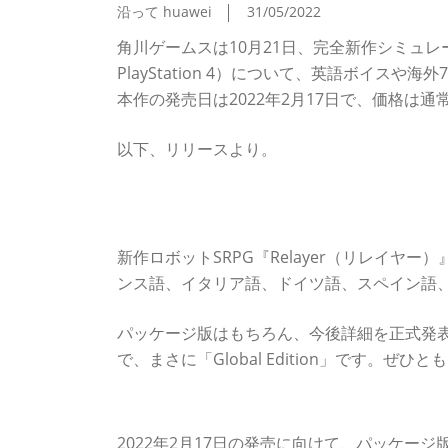
沿って huawei
31/05/2022
角川ゲームスは10月21日、完全新作シミュレーション
PlayStation 4）について、英語ボイスや海
本作の発売日は2022年2月17日で、価格は通
以下、リリースより。
『Relayer（リレイヤー）』は英語ボイス
ル!!
新作ロボットSRPG『Relayer（リレイヤー）
ンス語、イタリア語、ドイツ語、スペイン語
パッケージ版はもちろん、今後詳細を正式発
で、まさに「Global Edition」です。ぜ
予約受付中！ 限定版や早期購入特典をお見逃
2022年2月17日の発売に向けて、パッケー