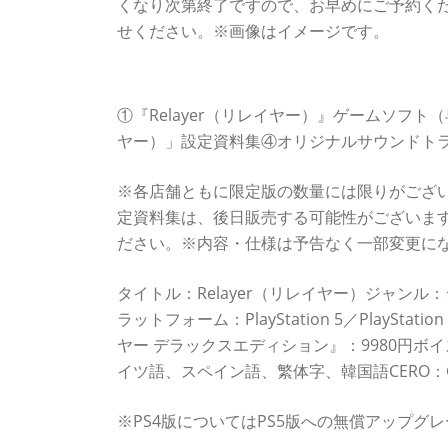
くなり次第終了ですので、お早めにご予約く
せください。※画像はイメージです。
＜パッケージ限定版『リレイヤー デラックス
①『Relayer（リレイヤー）』ゲームソフト
ヤー）」設定資料集④オリジナルサウンドトラック「In
※各店舗ともに限定版の数量には限りがござ
定資料集は、後日販売する可能性がございま
ださい。※内容・仕様は予告なく一部変更に
タイトル：Relayer（リレイヤー）ジャンル：
ラットフォーム：PlayStation 5／PlaySt
ヤー デラックスエディション』：9980円
イツ語、スペイン語、繁体字、韓国語CERO：
※PS4版についてはPS5版への無償アップグ