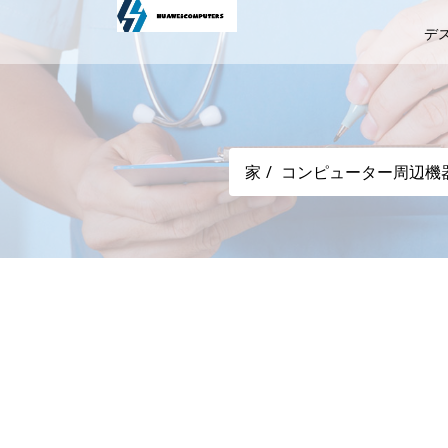
デ
家
コンピューター周辺機
新作ロボットSRPG『Relayer（リ
表！