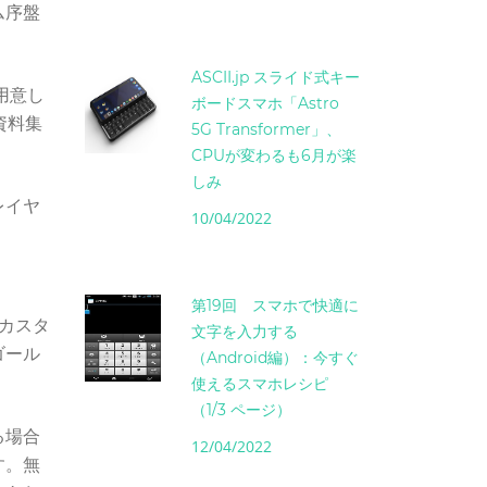
ム序盤
ASCII.jp スライド式キー
用意し
ボードスマホ「Astro
資料集
5G Transformer」、
CPUが変わるも6月が楽
しみ
レイヤ
10/04/2022
第19回 スマホで快適に
カスタ
文字を入力する
ゴール
（Android編）：今すぐ
使えるスマホレシピ
（1/3 ページ）
る場合
12/04/2022
す。無