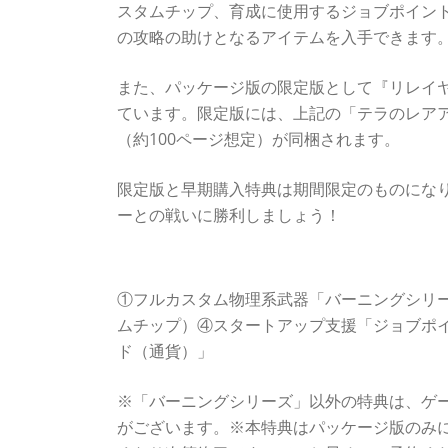
スタムチップ、育成に使用するジョブポイン
の攻略の助けとなるアイテムを入手できます
また、パッケージ版の限定版として『リレイ
ています。限定版には、上記の「テラのレアア
（約100ページ想定）が同梱されます。
限定版と早期購入特典は期間限定のものにな
ーとの戦いに勝利しましょう！
＜早期購入特典＞
①フルカスタム物理系武器「バーニングシリ
ムチップ）④スタートアップ支援「ジョブポ
ド（通貨）」
※「バーニングシリーズ」以外の特典は、ゲ
がございます。※本特典はパッケージ版のみ