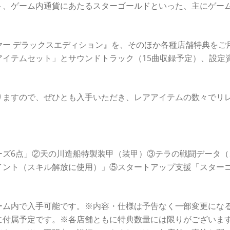
ト、ゲーム内通貨にあたるスターゴールドといった、主にゲー
。
ヤー デラックスエディション』を、そのほか各種店舗特典をご
イテムセット」とサウンドトラック（15曲収録予定）、設定
りますので、ぜひとも入手いただき、レアアイテムの数々でリ
ーズ6点」②天の川造船特製装甲（装甲）③テラの戦闘データ（
イント（スキル解放に使用）」⑤スタートアップ支援「スター
ーム内で入手可能です。※内容・仕様は予告なく一部変更にな
に付属予定です。※各店舗ともに特典数量には限りがございま