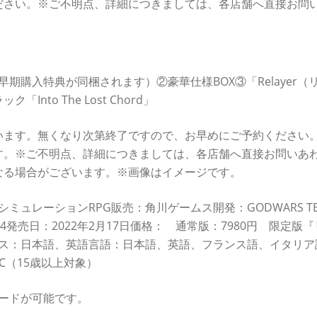
ださい。※ご不明点、詳細につきましては、各店舗へ直接お問
エディション』＞
（早期購入特典が同梱されます）②豪華仕様BOX③「Relayer（
to The Lost Chord」
います。無くなり次第終了ですので、お早めにご予約ください
す。※ご不明点、詳細につきましては、各店舗へ直接お問いあ
なる場合がございます。※画像はイメージです。
シミュレーションRPG販売：角川ゲームス開発：GODWARS T
ation 4発売日：2022年2月17日価格： 通常版：7980円 限定版
ボイス：日本語、英語言語：日本語、英語、フランス語、イタリア
C（15歳以上対象）
レードが可能です。