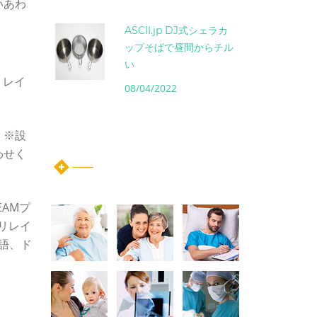
いあわ
ASCII.jp DJ式シェラカ
ップそばで昼間からチル
い
リレイ
08/04/2022
。※設
instagram post
わせく
EAMプ
『リレイ
語、ド