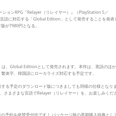
RPG『Relayer（リレイヤー）』（PlayStation 5／
外7言語に対応する「Global Edition」として発売することを発
常版が7980円となる。
をはじめとした7言語から選択してプレイできる、グローバル対応
』は、Global Editionとして発売されます。本作は、英語のほ
、繁体字、韓国語にローカライズ対応する予定です。
表する予定のダウンロード版につきましても同様の仕様となり
ひとも、さまざまな言語でRelayer（リレイヤー）を、お楽しみくだ
しなく！
ジ版の予約を絶賛受付中です！ パッケージ版の早期購入特典とし