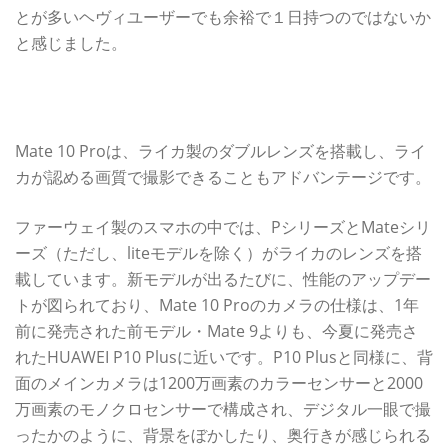
とが多いヘヴィユーザーでも余裕で１日持つのではないか
と感じました。
F1.6の明るいレンズ＆AIプロセッサで、カメラ性能が飛躍
的に向上
Mate 10 Proは、ライカ製のダブルレンズを搭載し、ライ
カが認める画質で撮影できることもアドバンテージです。
ファーウェイ製のスマホの中では、PシリーズとMateシリ
ーズ（ただし、liteモデルを除く）がライカのレンズを搭
載しています。新モデルが出るたびに、性能のアップデー
トが図られており、Mate 10 Proのカメラの仕様は、1年
前に発売された前モデル・Mate 9よりも、今夏に発売さ
れたHUAWEI P10 Plusに近いです。P10 Plusと同様に、背
面のメインカメラは1200万画素のカラーセンサーと2000
万画素のモノクロセンサーで構成され、デジタル一眼で撮
ったかのように、背景をぼかしたり、奥行きが感じられる