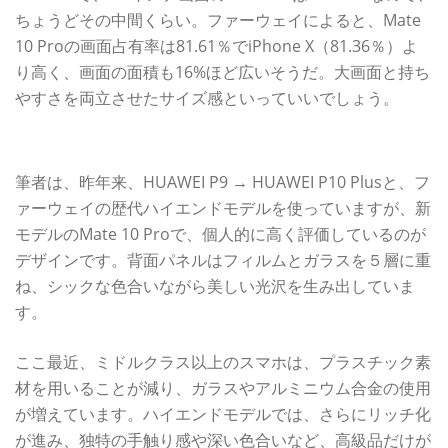
ちょうどその中間くらい。ファーウェイによると、Mate
10 Proの画面占有率は81.61％でiPhone X（81.36％）よ
り高く、画面の面積も16%ほど広いそうだ。大画面と持ち
やすさを両立させたサイズ感といっていいでしょう。
手にしただけでリッチ感を味わえる
筆者は、昨年来、HUAWEI P9 → HUAWEI P10 Plusと、フ
ァーウェイの歴代ハイエンドモデルを使っていますが、新
モデルのMate 10 Proで、個人的に高く評価しているのが
デザインです。背面パネルはフィルムとガラスを５層に重
ね、シックな色合いながら美しい光沢を生み出していま
す。
ここ最近、ミドルクラス以上のスマホは、プラスチック素
材を用いることが減り、ガラスやアルミニウム合金の使用
が増えています。ハイエンドモデルでは、さらにリッチ化
が進み、独特の手触り感や深い色合いなど、高級品だけが