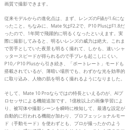
画質で撮影できます。
従来モデルからの進化点は、まず、レンズのF値が1.6にな
ったこと。ちなみに、Mate 9はF2.2で、P10 PlusはF1.8だ
ったので、1年間で飛躍的に明るくなったといえます。実
際に撮影してみると、明るいレンズの威力は絶大。これま
で苦手としていた夜景も明るく撮れて、しかも、速いシャ
ッタースピードが得られるので手ブレも起こしにくい。
P10／P10 Plusから引き続き、「ポートレート」モードも
搭載されているが、薄暗い場所でも、わずかな光を効率的
に取り込み、人物の肌を明るく撮れるようになりました。
そして、Mate 10 Proならではの特長といえるのが、AIプ
ロセッサによる機能追加です。1億枚以上の画像学習によ
り、被写体や撮影シーンを瞬時に検知して、最適な設定が
自動的に行われる機能が加わり、プロフェッショナルモー
ド（手動モード）を使わずとも、プロが撮ったかのよう