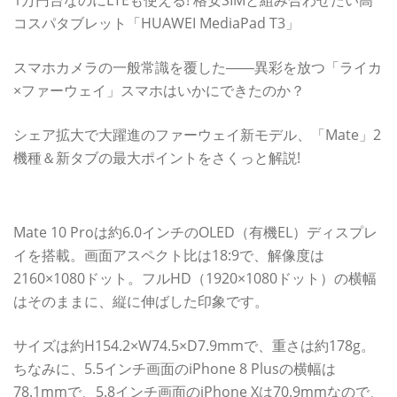
コスパタブレット「HUAWEI MediaPad T3」
スマホカメラの一般常識を覆した――異彩を放つ「ライカ
×ファーウェイ」スマホはいかにできたのか？
シェア拡大で大躍進のファーウェイ新モデル、「Mate」2
機種＆新タブの最大ポイントをさくっと解説!
6インチの大画面だけど、持ちやすい
Mate 10 Proは約6.0インチのOLED（有機EL）ディスプレ
イを搭載。画面アスペクト比は18:9で、解像度は
2160×1080ドット。フルHD（1920×1080ドット）の横幅
はそのままに、縦に伸ばした印象です。
サイズは約H154.2×W74.5×D7.9mmで、重さは約178g。
ちなみに、5.5インチ画面のiPhone 8 Plusの横幅は
78.1mmで、5.8インチ画面のiPhone Xは70.9mmなので、